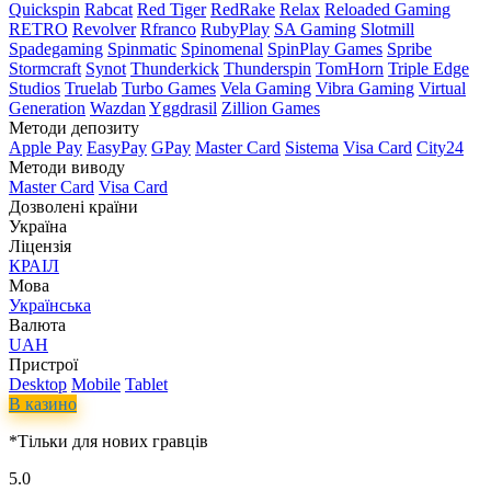
Quickspin
Rabcat
Red Tiger
RedRake
Relax
Reloaded Gaming
RETRO
Revolver
Rfranco
RubyPlay
SA Gaming
Slotmill
Spadegaming
Spinmatic
Spinomenal
SpinPlay Games
Spribe
Stormcraft
Synot
Thunderkick
Thunderspin
TomHorn
Triple Edge
Studios
Truelab
Turbo Games
Vela Gaming
Vibra Gaming
Virtual
Generation
Wazdan
Yggdrasil
Zillion Games
Методи депозиту
Apple Pay
EasyPay
GPay
Master Сard
Sistema
Visa Card
Сity24
Методи виводу
Master Card
Visa Card
Дозволені країни
Україна
Ліцензія
КРАІЛ
Мова
Українська
Валюта
UAH
Пристрої
Desktop
Mobile
Tablet
В казино
*Тільки для нових гравців
5.0