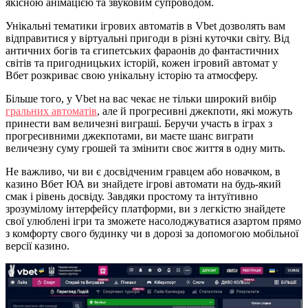
якісною анімацією та звуковим супроводом.
Унікальні тематики ігрових автоматів в Vbet дозволять вам
відправитися у віртуальні пригоди в різні куточки світу. Від
античних богів та єгипетських фараонів до фантастичних
світів та пригодницьких історій, кожен ігровий автомат у
Вбет розкриває свою унікальну історію та атмосферу.
Більше того, у Vbet на вас чекає не тільки широкий вибір
гральних автоматів
, але й прогресивні джекпоти, які можуть
принести вам величезні виграші. Беручи участь в іграх з
прогресивними джекпотами, ви маєте шанс виграти
величезну суму грошей та змінити своє життя в одну мить.
Не важливо, чи ви є досвідченим гравцем або новачком, в
казино Вбет ЮА ви знайдете ігрові автомати на будь-який
смак і рівень досвіду. Завдяки простому та інтуїтивно
зрозумілому інтерфейсу платформи, ви з легкістю знайдете
свої улюблені ігри та зможете насолоджуватися азартом прямо
з комфорту свого будинку чи в дорозі за допомогою мобільної
версії казино.