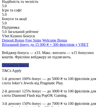
Надійність та чесність
5.0
Ігри та софт
5.0
Бонуси та акції
5.0
Підтримка
5.0
Загальний рейтинг
Vbet Казино Бонуси
Deposit Bonus
Free Spins
Welcome Bonus
Вітальний бонус до 15 000 ₴ + 300 фріспінів у VBET
Вейджер бонуса — х33. Макс. виплата — х15 бонусних
коштів. Фріспіни вейджеру не підлягають.
Отримати бонус
T&Cs Apply
1-й депозит
100% бонус — до 5000 ₴ та 100 фріспінів для
слота Joker’s Jewels від Pragmatic Play.
2-й депозит
125% бонус — до 3000 ₴ та 100 фріспінів для
слота Diamond Flash від PopOK Gaming.
3-й депозит
150% бонус — до 7000 ₴ та 100 фріспінів для