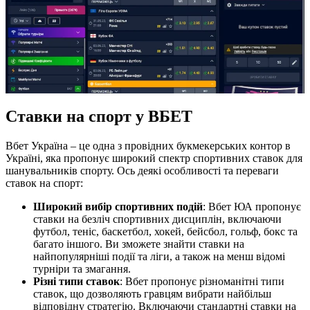
Ставки на спорт у ВБЕТ
Вбет Україна – це одна з провідних букмекерських контор в
Україні, яка пропонує широкий спектр спортивних ставок для
шанувальників спорту. Ось деякі особливості та переваги
ставок на спорт:
Широкий вибір спортивних подій
: Вбет ЮА пропонує
ставки на безліч спортивних дисциплін, включаючи
футбол, теніс, баскетбол, хокей, бейсбол, гольф, бокс та
багато іншого. Ви зможете знайти ставки на
найпопулярніші події та ліги, а також на менш відомі
турніри та змагання.
Різні типи ставок
: Вбет пропонує різноманітні типи
ставок, що дозволяють гравцям вибрати найбільш
відповідну стратегію. Включаючи стандартні ставки на