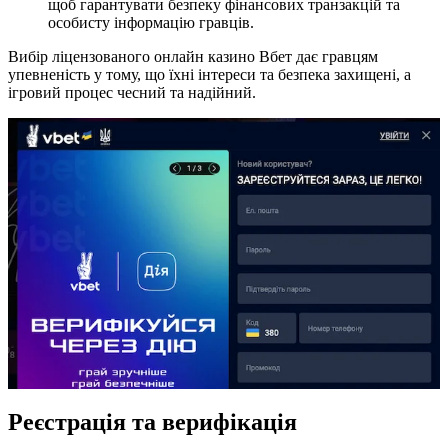
щоб гарантувати безпеку фінансових транзакцій та
особисту інформацію гравців.
Вибір ліцензованого онлайн казино Вбет дає гравцям
упевненість у тому, що їхні інтереси та безпека захищені, а
ігровий процес чесний та надійний.
Реєстрація та верифікація