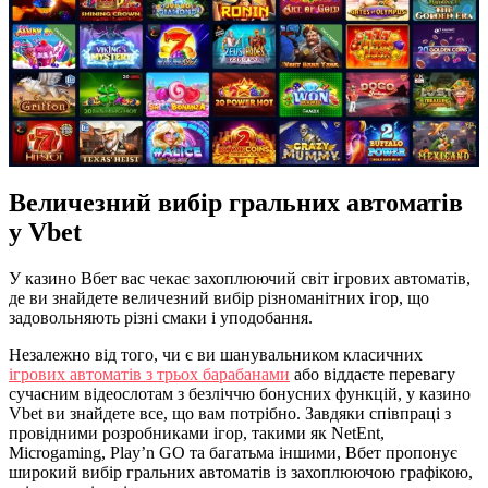
Величезний вибір гральних автоматів
у Vbet
У казино Вбет вас чекає захоплюючий світ ігрових автоматів,
де ви знайдете величезний вибір різноманітних ігор, що
задовольняють різні смаки і уподобання.
Незалежно від того, чи є ви шанувальником класичних
ігрових автоматів з трьох барабанами
або віддаєте перевагу
сучасним відеослотам з безліччю бонусних функцій, у казино
Vbet ви знайдете все, що вам потрібно. Завдяки співпраці з
провідними розробниками ігор, такими як NetEnt,
Microgaming, Play’n GO та багатьма іншими, Вбет пропонує
широкий вибір гральних автоматів із захоплюючою графікою,