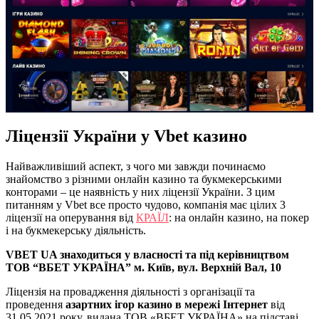
Ліцензії України у Vbet казино
Найважливіший аспект, з чого ми завжди починаємо
знайомство з різними онлайн казино та букмекерськими
конторами – це наявність у них ліцензії України. З цим
питанням у Vbet все просто чудово, компанія має цілих 3
ліцензії на оперування від
КРАЇЛ
: на онлайн казино, на покер
і на букмекерську діяльність.
VBET UA знаходиться у власності та під керівництвом
ТОВ “ВБЕТ УКРАЇНА” м. Київ, вул. Верхній Вал, 10
Ліцензія на провадження діяльності з організації та
проведення
азартних ігор казино в мережі Інтернет
від
31.05.2021 року, видана ТОВ «ВБЕТ УКРАЇНА» на підставі