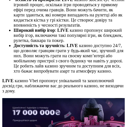
ігровий процес, оскільки ігри проводяться у прямому
ефірі перед очима гравців. Вони можуть бачити, як
карти здаються, які номери випадають на рулетці або як
кидається кістка у грі кістки. Це створює довіру та
впевненість у чесності результатів.
Широкий вибір ігор
:
LIVE
казино пропонує широкий
вибір ігор, включаючи такі популярні ігри, як блекджек,
рулетка, баккара та покер.
Доступність та зручність
:
LIVE
казино доступно 24/7,
що дозволяє гравцям грати у будь-який час, зручний для
них. Вони можуть грати на своєму комп’ютері або
мобільному пристрої з свого будинку чи навіть у дорозі.
Це робить лайв казино зручним та доступним для всіх,
хто бажає випробувати азарт та атмосферу казино.
LIVE
казино Vbet пропонує унікальний та захоплюючий
досвід гри, наближаючи вас до реального казино, не виходячи
з дому.