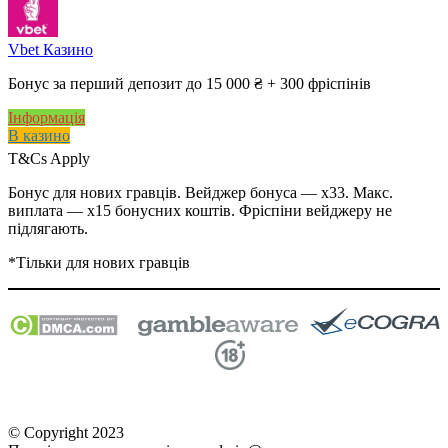
Vbet Казино
Бонус за перший депозит до 15 000 ₴ + 300 фріспінів
Інформація
В казино
T&Cs Apply
Бонус для нових гравців. Вейджер бонуса — х33. Макс.
виплата — х15 бонусних коштів. Фріспіни вейджеру не
підлягають.
*Тільки для нових гравців
© Copyright 2023