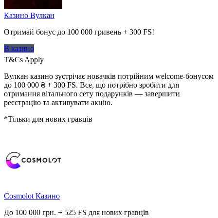
Казино Вулкан
Отримай бонус до 100 000 гривень + 300 FS!
В казино
T&Cs Apply
Вулкан казино зустрічає новачків потрійним welcome-бонусом
до 100 000 ₴ + 300 FS. Все, що потрібно зробити для
отримання вітального сету подарунків — завершити
реєстрацію та активувати акцію.
*Тільки для нових гравців
Cosmolot Казино
До 100 000 грн. + 525 FS для нових гравців