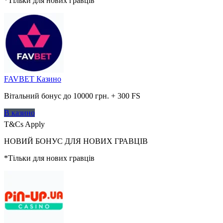
*Тільки для нових гравців
FAVBET Казино
Вітальний бонус до 10000 грн. + 300 FS
В казино
T&Cs Apply
НОВИЙ БОНУС ДЛЯ НОВИХ ГРАВЦІВ
*Тільки для нових гравців