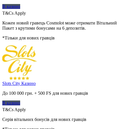
В казино
T&Cs Apply
Кожен новий гравець Cosmolot може отримати Вітальний
Пакет з крутими бонусами на 6 депозитів.
*Тільки для нових гравців
Slots City Казино
До 100 000 грн. + 500 FS для нових гравців
В казино
T&Cs Apply
Серія вітальних бонусів для нових гравців