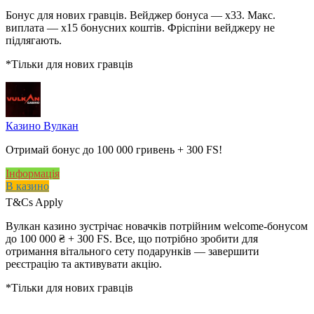
Бонус для нових гравців. Вейджер бонуса — х33. Макс.
виплата — х15 бонусних коштів. Фріспіни вейджеру не
підлягають.
*Тільки для нових гравців
Казино Вулкан
Отримай бонус до 100 000 гривень + 300 FS!
Інформація
В казино
T&Cs Apply
Вулкан казино зустрічає новачків потрійним welcome-бонусом
до 100 000 ₴ + 300 FS. Все, що потрібно зробити для
отримання вітального сету подарунків — завершити
реєстрацію та активувати акцію.
*Тільки для нових гравців