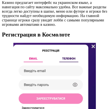
Казино предлагает интерфейс на украинском языке, а
навигация по сайту максимально удобна. Все важные разделы
всегда легко доступны в шапке, меню или футере и игроки без
трудности найдут необходимую информацию. На главной
странице игроки сразу увидят лобби с самыми популярными
игровыми автоматами в казино.
Регистрация в Космолоте