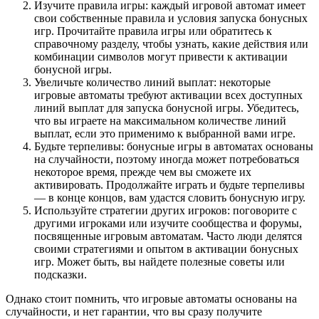
Изучите правила игры: каждый игровой автомат имеет
свои собственные правила и условия запуска бонусных
игр. Прочитайте правила игры или обратитесь к
справочному разделу, чтобы узнать, какие действия или
комбинации символов могут привести к активации
бонусной игры.
Увеличьте количество линий выплат: некоторые
игровые автоматы требуют активации всех доступных
линий выплат для запуска бонусной игры. Убедитесь,
что вы играете на максимальном количестве линий
выплат, если это применимо к выбранной вами игре.
Будьте терпеливы: бонусные игры в автоматах основаны
на случайности, поэтому иногда может потребоваться
некоторое время, прежде чем вы сможете их
активировать. Продолжайте играть и будьте терпеливы
— в конце концов, вам удастся словить бонусную игру.
Используйте стратегии других игроков: поговорите с
другими игроками или изучите сообщества и форумы,
посвященные игровым автоматам. Часто люди делятся
своими стратегиями и опытом в активации бонусных
игр. Может быть, вы найдете полезные советы или
подсказки.
Однако стоит помнить, что игровые автоматы основаны на
случайности, и нет гарантии, что вы сразу получите