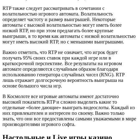
RTP также следует рассматривать в сочетании с
волатильностью игрового автомата. Волатильность
определяет частоту и размер выигрышей. Некоторые
автоматы с высокой волатильностью могут иметь более
низкий RTP, но при этом предлагать более крупные
выигрыши, в то время как автоматы с низкой волатильностью
могут иметь высокий RTP, но с меньшими выигрышами.
Важно отметить, что RTP не означает, что игрок будет
получать 95% своих ставок при каждой игре или в
краткосрочной перспективе. Все результаты на игровом
автомате определяются случайным образом благодаря
использованию генератора случайных чисел (RNG). RTP
лишь отражает долгосрочную вероятность выигрыша на
основе большого числа игр.
В Космолоте все игровые автоматы имеют достаточно
высокий показатель RTP и сложно выделить какие то
отдельные «более дающие» выиграть видеослоты. Каждый из
них привлекателен и интересен по своему. Важно только
знать, что они все предоставлены самыми уважаемыми в мире
производителями игрового софта.
Настольные и Live игры казино