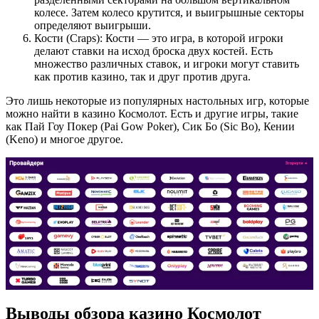
колесе. Затем колесо крутится, и выигрышные секторы
определяют выигрыши.
Кости (Craps): Кости — это игра, в которой игроки
делают ставки на исход броска двух костей. Есть
множество различных ставок, и игроки могут ставить
как против казино, так и друг против друга.
Это лишь некоторые из популярных настольных игр, которые
можно найти в казино Космолот. Есть и другие игры, такие
как Пай Гоу Покер (Pai Gow Poker), Сик Бо (Sic Bo), Кении
(Keno) и многое другое.
Выводы обзора казино Космолот