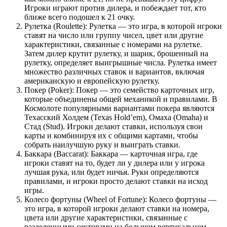
Игроки играют против дилера, и побеждает тот, кто
ближе всего подошел к 21 очку.
Рулетка (Roulette): Рулетка — это игра, в которой игроки
ставят на число или группу чисел, цвет или другие
характеристики, связанные с номерами на рулетке.
Затем дилер крутит рулетку, и шарик, брошенный на
рулетку, определяет выигрышные числа. Рулетка имеет
множество различных ставок и вариантов, включая
американскую и европейскую рулетку.
Покер (Poker): Покер — это семейство карточных игр,
которые объединены общей механикой и правилами. В
Космолоте популярными вариантами покера являются
Техасский Холдем (Texas Hold’em), Омаха (Omaha) и
Стад (Stud). Игроки делают ставки, используя свои
карты и комбинируя их с общими картами, чтобы
собрать наилучшую руку и выиграть ставки.
Баккара (Baccarat): Баккара — карточная игра, где
игроки ставят на то, будет ли у дилера или у игрока
лучшая рука, или будет ничья. Руки определяются
правилами, и игроки просто делают ставки на исход
игры.
Колесо фортуны (Wheel of Fortune): Колесо фортуны —
это игра, в которой игроки делают ставки на номера,
цвета или другие характеристики, связанные с
разделенными секторами на большом вертикальном