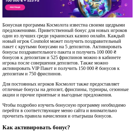
Бонусная программа Космолота известна своими щедрыми
предложениями. Приветственный бонус для новых игроков
один из лучших среди украинсках казино онлайн. Каждый
новый игрок Cosmolot может получить поздравительный
пакет с крутыми бонусами на 5 депозитов. Активировать
бонусы поздравительного пакета и получить 100 000 ₴
бонусов к депозитам и 525 фриспинов можно в кабинете
игрока после совершения депозитов. Также можно
активировать VIP Пакет и получить 150 000 ₴ бонусов к
депозитам и 750 фриспинов.
Для постоянных игроков Космолот также предоставляет
отличные бонусы на депозит, фриспины, турниры, сезонные
акции и прочие приятные и выгодные предложения.
Чтобы подробно изучить бонусную программу необходимо
перейти в соответствующее меню сайта и внимательно
прочитать правила начисления и отыгрыша бонусов.
Как активировать бонус?