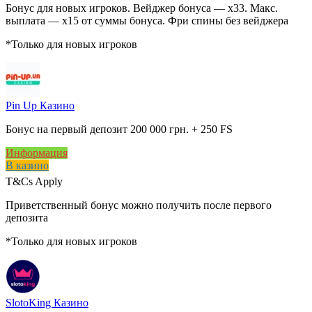
Бонус для новых игроков. Вейджер бонуса — х33. Макс.
выплата — х15 от суммы бонуса. Фри спины без вейджера
*Только для новых игроков
Pin Up Казино
Бонус на первый депозит 200 000 грн. + 250 FS
Информация
В казино
T&Cs Apply
Приветственный бонус можно получить после первого
депозита
*Только для новых игроков
SlotoKing Казино