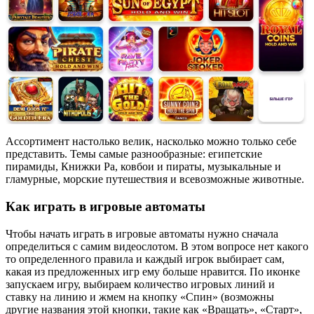
Ассортимент настолько велик, насколько можно только себе
представить. Темы самые разнообразные: египетские
пирамиды, Книжки Ра, ковбои и пираты, музыкальные и
гламурные, морские путешествия и всевозможные животные.
Как играть в игровые автоматы
Чтобы начать играть в игровые автоматы нужно сначала
определиться с самим видеослотом. В этом вопросе нет какого
то определенного правила и каждый игрок выбирает сам,
какая из предложенных игр ему больше нравится. По иконке
запускаем игру, выбираем количество игровых линий и
ставку на линию и жмем на кнопку «Спин» (возможны
другие названия этой кнопки, такие как «Вращать», «Старт»,