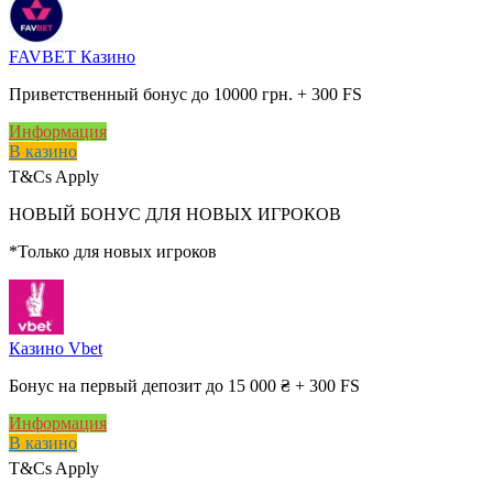
FAVBET Казино
Приветственный бонус до 10000 грн. + 300 FS
Информация
В казино
T&Cs Apply
НОВЫЙ БОНУС ДЛЯ НОВЫХ ИГРОКОВ
*Только для новых игроков
Казино Vbet
Бонус на первый депозит до 15 000 ₴ + 300 FS
Информация
В казино
T&Cs Apply