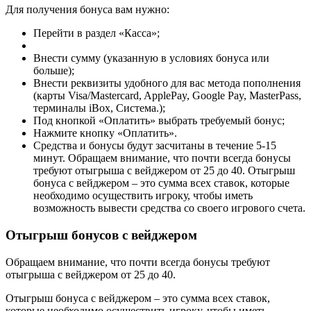
Для получения бонуса вам нужно:
Перейти в раздел «Касса»;
Внести сумму (указанную в условиях бонуса или
больше);
Внести реквизиты удобного для вас метода пополнения
(карты Visa/Mastercard, ApplePay, Google Pay, MasterPass,
терминалы iBox, Система.);
Под кнопкой «Оплатить» выбрать требуемый бонус;
Нажмите кнопку «Оплатить».
Средства и бонусы будут засчитаны в течение 5-15
минут. Обращаем внимание, что почти всегда бонусы
требуют отыгрыша с вейджером от 25 до 40. Отыгрыш
бонуса с вейджером – это сумма всех ставок, которые
необходимо осуществить игроку, чтобы иметь
возможность вывести средства со своего игрового счета.
Отыгрыш бонусов с вейджером
Обращаем внимание, что почти всегда бонусы требуют
отыгрыша с вейджером от 25 до 40.
Отыгрыш бонуса с вейджером – это сумма всех ставок,
которые необходимо осуществить игроку, чтобы иметь