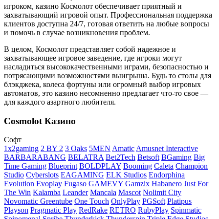
игроком, казино Космолот обеспечивает приятный и
захватывающий игровой опыт. Профессиональная поддержка
клиентов доступна 24/7, готовая ответить на любые вопросы
и помочь в случае возникновения проблем.
В целом, Космолот представляет собой надежное и
захватывающее игровое заведение, где игроки могут
насладиться высококачественными играми, безопасностью и
потрясающими возможностями выигрыша. Будь то столы для
блэкджека, колеса фортуны или огромный выбор игровых
автоматов, это казино несомненно предлагает что-то свое —
для каждого азартного любителя.
Cosmolot Казино
Софт
1x2gaming
2 BY 2
3 Oaks
5MEN
Amatic
Amusnet Interactive
BARBARABANG
BELATRA
Bet2Tech
Betsoft
BGaming
Big
Time Gaming
Blueprint
BOLDPLAY
Booming
Caleta
Champion
Studio
Cyberslots
EAGAMING
ELK Studios
Endorphina
Evolution
Evoplay
Fugaso
GAMEVY
Gamzix
Habanero
Just For
The Win
Kalamba
Leander
Mancala
Mascot
Nolimit City
Novomatic Greentube
One Touch
OnlyPlay
PGSoft
Platipus
Playson
Pragmatic Play
RedRake
RETRO
RubyPlay
Spinmatic
Spinomenal
Spribe
Thunderkick
Thunderspin
Triple Edge Studios