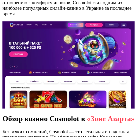
отношению к комфорту игроков, Cosmolot стал одним из
наиболее популярных онлайн-казино в Украине за последнее
время.
Обзор казино Cosmolot в
«Зоне Азарта»
Без всяких сомнений, Cosmolot — это легальная и надежная