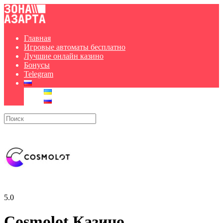
Главная
Игровые автоматы бесплатно
Лучшие онлайн казино
Бонусы
Telegram
5.0
Cosmolot Казино