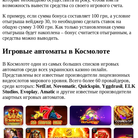
возможность вывести средства со своего игрового счета.
К примеру, если сумма бонуса составляет 100 грн, а условие
отыгрыша вейджер 30, то необходимо сделать ставок на
общую сумму 3 000 грн. Как только установленная сумма
отыгрыша будет накоплена – бонус считается отыгранным, а
средства можно выводить.
Игровые автоматы в Космолоте
В Космолоте один из самых больших списков игровых
автоматов среди всех украинских казино онлайн.
Представлены все известные производители лицензионных
видеослотов мирового уровня. Всего более 60 провайдеров,
среди которых:
NetEnt
,
Novomatic
,
Quickspin
,
Yggdrasil
,
ELK
Studios
,
Evoplay
,
Amatic
и другие известные производители
азартных игровых автоматов.