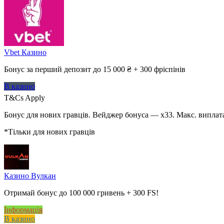
Vbet Казино
Бонус за перший депозит до 15 000 ₴ + 300 фріспінів
В казино
T&Cs Apply
Бонус для нових гравців. Вейджер бонуса — х33. Макс. виплат
*Тільки для нових гравців
Казино Вулкан
Отримай бонус до 100 000 гривень + 300 FS!
Інформація
В казино