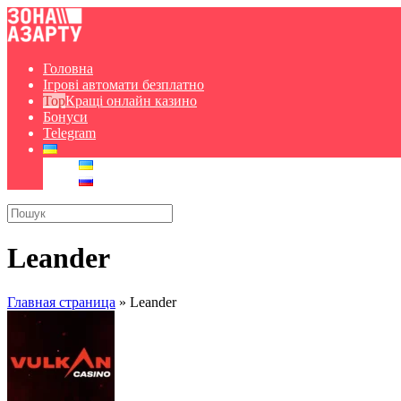
Головна
Ігрові автомати безплатно
Кращі онлайн казино
Бонуси
Telegram
Leander
Главная страница
»
Leander