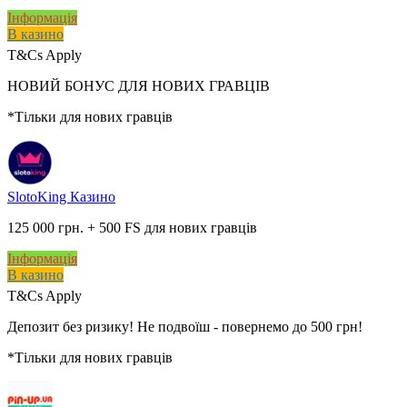
Інформація
В казино
T&Cs Apply
НОВИЙ БОНУС ДЛЯ НОВИХ ГРАВЦІВ
*Тільки для нових гравців
SlotoKing Казино
125 000 грн. + 500 FS для нових гравців
Інформація
В казино
T&Cs Apply
Депозит без ризику! Не подвоїш - повернемо до 500 грн!
*Тільки для нових гравців