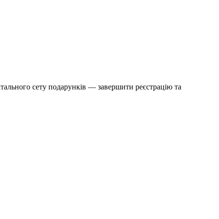
ітального сету подарунків — завершити реєстрацію та