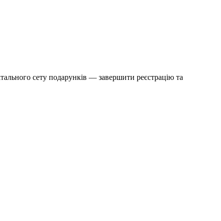
ітального сету подарунків — завершити реєстрацію та