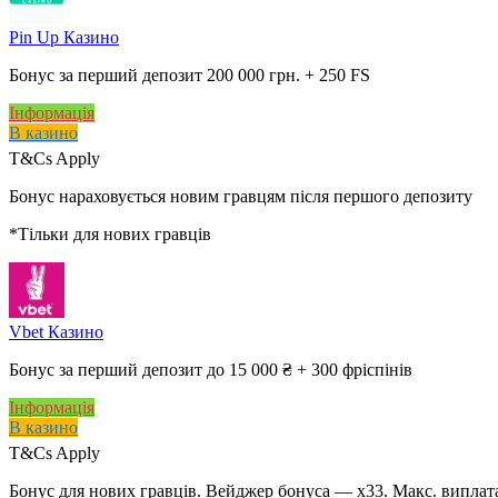
Pin Up Казино
Бонус за перший депозит 200 000 грн. + 250 FS
Інформація
В казино
T&Cs Apply
Бонус нараховується новим гравцям після першого депозиту
*Тільки для нових гравців
Vbet Казино
Бонус за перший депозит до 15 000 ₴ + 300 фріспінів
Інформація
В казино
T&Cs Apply
Бонус для нових гравців. Вейджер бонуса — х33. Макс. виплат