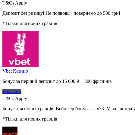
T&Cs Apply
Депозит без ризику! Не подвоїш - повернемо до 500 грн!
*Тільки для нових гравців
Vbet Казино
Бонус за перший депозит до 15 000 ₴ + 300 фріспінів
В казино
T&Cs Apply
Бонус для нових гравців. Вейджер бонуса — х33. Макс. виплат
*Тільки для нових гравців