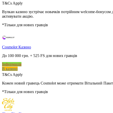
T&Cs Apply
Вулкан казино зустрічає новачків потрійним welcome-бонусом д
активувати акцію.
*Тільки для нових гравців
Cosmolot Казино
До 100 000 грн. + 525 FS для нових гравців
Інформація
В казино
T&Cs Apply
Кожен новий гравець Cosmolot може отримати Вітальний Пакет 
*Тільки для нових гравців