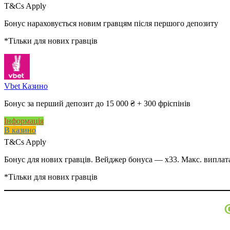
T&Cs Apply
Бонус нараховується новим гравцям після першого депозиту
*Тільки для нових гравців
Vbet Казино
Бонус за перший депозит до 15 000 ₴ + 300 фріспінів
Інформація
В казино
T&Cs Apply
Бонус для нових гравців. Вейджер бонуса — х33. Макс. виплат
*Тільки для нових гравців