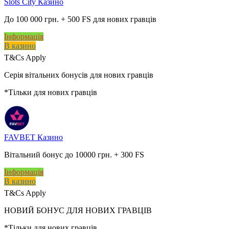
Slots City Казино
До 100 000 грн. + 500 FS для нових гравців
Інформація
В казино
T&Cs Apply
Серія вітальних бонусів для нових гравців
*Тільки для нових гравців
FAVBET Казино
Вітальний бонус до 10000 грн. + 300 FS
Інформація
В казино
T&Cs Apply
НОВИЙ БОНУС ДЛЯ НОВИХ ГРАВЦІВ
*Тільки для нових гравців