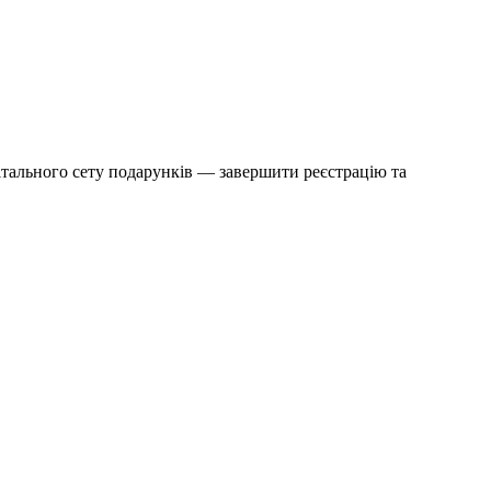
ітального сету подарунків — завершити реєстрацію та