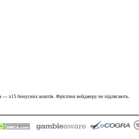
а — х15 бонусних коштів. Фріспіни вейджеру не підлягають.