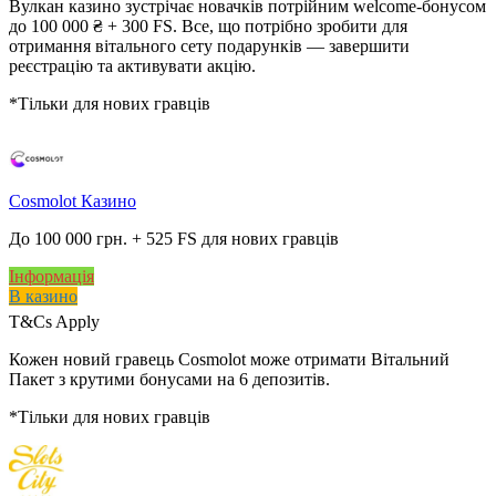
Вулкан казино зустрічає новачків потрійним welcome-бонусом
до 100 000 ₴ + 300 FS. Все, що потрібно зробити для
отримання вітального сету подарунків — завершити
реєстрацію та активувати акцію.
*Тільки для нових гравців
Cosmolot Казино
До 100 000 грн. + 525 FS для нових гравців
Інформація
В казино
T&Cs Apply
Кожен новий гравець Cosmolot може отримати Вітальний
Пакет з крутими бонусами на 6 депозитів.
*Тільки для нових гравців