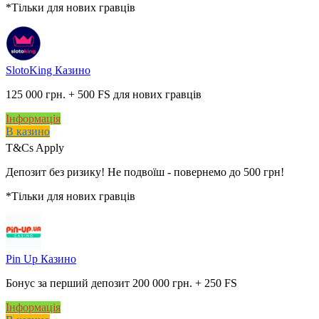
*Тільки для нових гравців
SlotoKing Казино
125 000 грн. + 500 FS для нових гравців
Інформація
В казино
T&Cs Apply
Депозит без ризику! Не подвоїш - повернемо до 500 грн!
*Тільки для нових гравців
Pin Up Казино
Бонус за перший депозит 200 000 грн. + 250 FS
Інформація