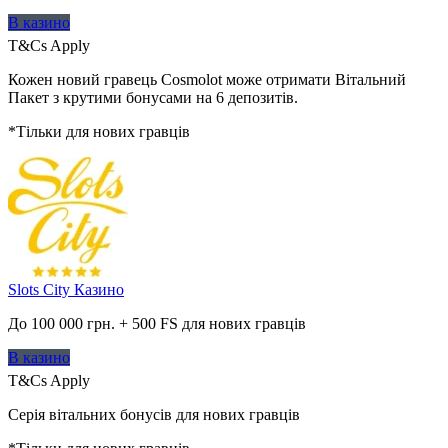
В казино
T&Cs Apply
Кожен новий гравець Cosmolot може отримати Вітальний
Пакет з крутими бонусами на 6 депозитів.
*Тільки для нових гравців
Slots City Казино
До 100 000 грн. + 500 FS для нових гравців
В казино
T&Cs Apply
Серія вітальних бонусів для нових гравців