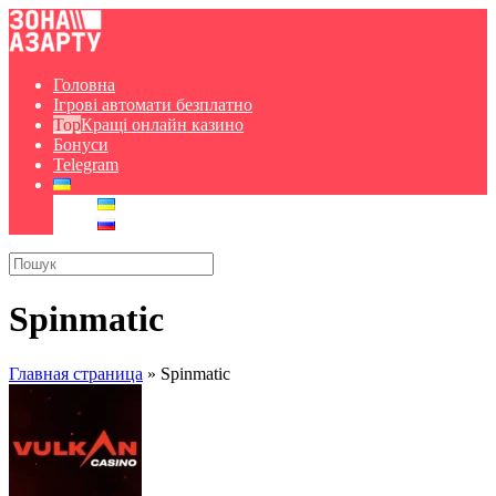
Головна
Ігрові автомати безплатно
Кращі онлайн казино
Бонуси
Telegram
Spinmatic
Главная страница
»
Spinmatic