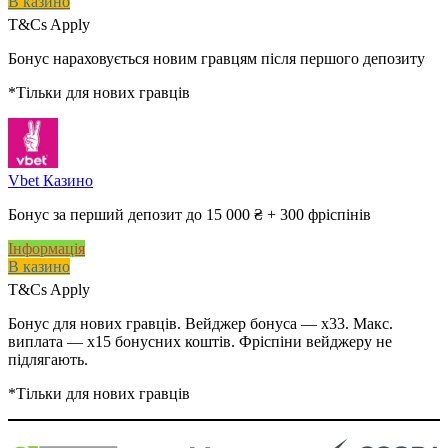
В казино
T&Cs Apply
Бонус нараховується новим гравцям після першого депозиту
*Тільки для нових гравців
Vbet Казино
Бонус за перший депозит до 15 000 ₴ + 300 фріспінів
Інформація
В казино
T&Cs Apply
Бонус для нових гравців. Вейджер бонуса — х33. Макс.
виплата — х15 бонусних коштів. Фріспіни вейджеру не
підлягають.
*Тільки для нових гравців