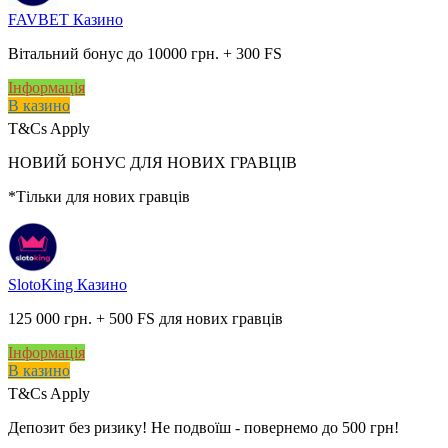
FAVBET Казино
Вітальний бонус до 10000 грн. + 300 FS
Інформація
В казино
T&Cs Apply
НОВИЙ БОНУС ДЛЯ НОВИХ ГРАВЦІВ
*Тільки для нових гравців
SlotoKing Казино
125 000 грн. + 500 FS для нових гравців
Інформація
В казино
T&Cs Apply
Депозит без ризику! Не подвоїш - повернемо до 500 грн!