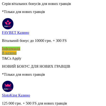
Серія вітальних бонусів для нових гравців
*Тільки для нових гравців
FAVBET Казино
Вітальний бонус до 10000 грн. + 300 FS
Інформація
В казино
T&Cs Apply
НОВИЙ БОНУС ДЛЯ НОВИХ ГРАВЦІВ
*Тільки для нових гравців
SlotoKing Казино
125 000 грн. + 500 FS для нових гравців