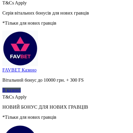
T&Cs Apply
Серія вітальних бонусів для нових гравців
*Тільки для нових гравців
FAVBET Казино
Вітальний бонус до 10000 грн. + 300 FS
В казино
T&Cs Apply
НОВИЙ БОНУС ДЛЯ НОВИХ ГРАВЦІВ
*Тільки для нових гравців