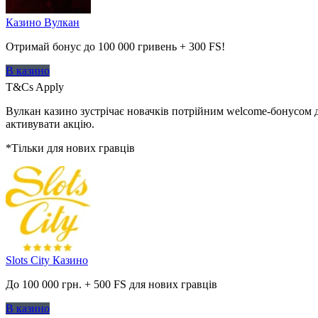
Казино Вулкан
Отримай бонус до 100 000 гривень + 300 FS!
В казино
T&Cs Apply
Вулкан казино зустрічає новачків потрійним welcome-бонусом д
активувати акцію.
*Тільки для нових гравців
Slots City Казино
До 100 000 грн. + 500 FS для нових гравців
В казино