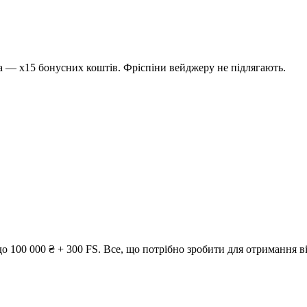
а — х15 бонусних коштів. Фріспіни вейджеру не підлягають.
о 100 000 ₴ + 300 FS. Все, що потрібно зробити для отримання в