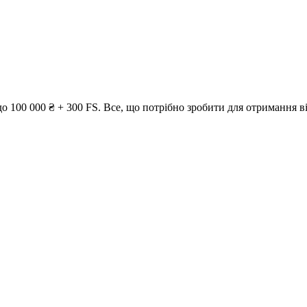
о 100 000 ₴ + 300 FS. Все, що потрібно зробити для отримання в