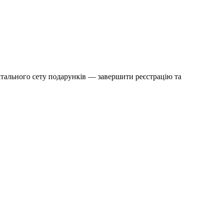
ітального сету подарунків — завершити реєстрацію та