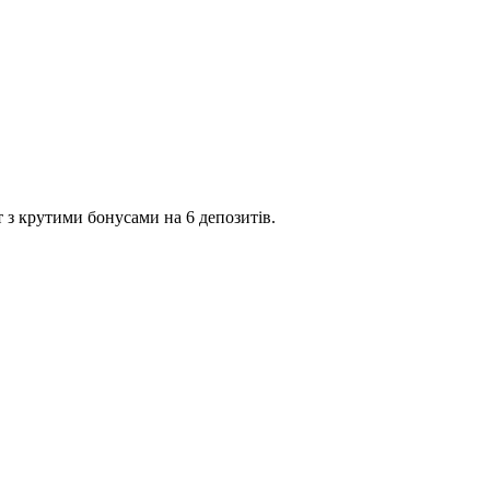
з крутими бонусами на 6 депозитів.