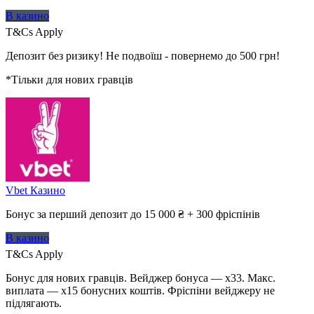
В казино
T&Cs Apply
Депозит без ризику! Не подвоїш - повернемо до 500 грн!
*Тільки для нових гравців
Vbet Казино
Бонус за перший депозит до 15 000 ₴ + 300 фріспінів
В казино
T&Cs Apply
Бонус для нових гравців. Вейджер бонуса — х33. Макс.
виплата — х15 бонусних коштів. Фріспіни вейджеру не
підлягають.