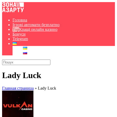
Головна
Ігрові автомати безплатно
Кращі онлайн казино
Бонуси
Telegram
Lady Luck
Главная страница
»
Lady Luck