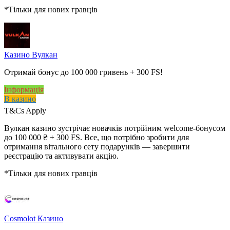
*Тільки для нових гравців
Казино Вулкан
Отримай бонус до 100 000 гривень + 300 FS!
Інформація
В казино
T&Cs Apply
Вулкан казино зустрічає новачків потрійним welcome-бонусом
до 100 000 ₴ + 300 FS. Все, що потрібно зробити для
отримання вітального сету подарунків — завершити
реєстрацію та активувати акцію.
*Тільки для нових гравців
Cosmolot Казино