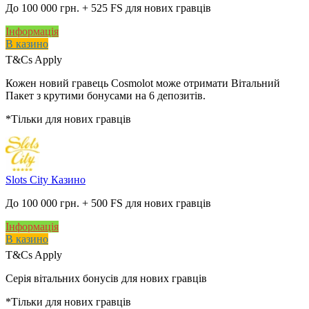
До 100 000 грн. + 525 FS для нових гравців
Інформація
В казино
T&Cs Apply
Кожен новий гравець Cosmolot може отримати Вітальний
Пакет з крутими бонусами на 6 депозитів.
*Тільки для нових гравців
Slots City Казино
До 100 000 грн. + 500 FS для нових гравців
Інформація
В казино
T&Cs Apply
Серія вітальних бонусів для нових гравців
*Тільки для нових гравців