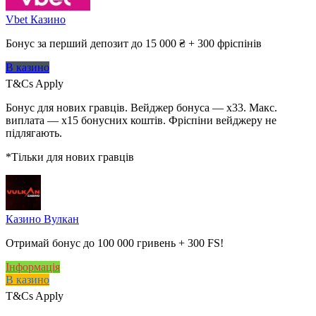
Vbet Казино
Бонус за перший депозит до 15 000 ₴ + 300 фріспінів
В казино
T&Cs Apply
Бонус для нових гравців. Вейджер бонуса — х33. Макс.
виплата — х15 бонусних коштів. Фріспіни вейджеру не
підлягають.
*Тільки для нових гравців
Казино Вулкан
Отримай бонус до 100 000 гривень + 300 FS!
Інформація
В казино
T&Cs Apply