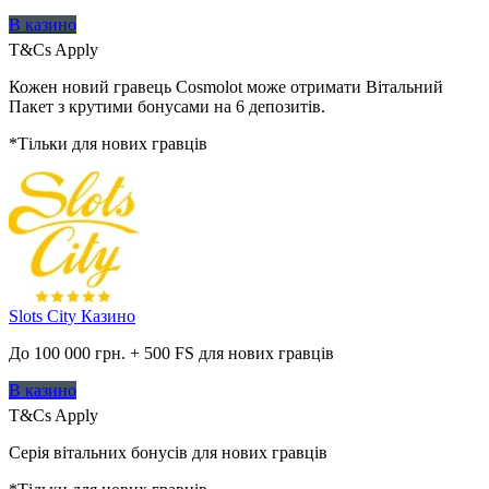
В казино
T&Cs Apply
Кожен новий гравець Cosmolot може отримати Вітальний
Пакет з крутими бонусами на 6 депозитів.
*Тільки для нових гравців
Slots City Казино
До 100 000 грн. + 500 FS для нових гравців
В казино
T&Cs Apply
Серія вітальних бонусів для нових гравців