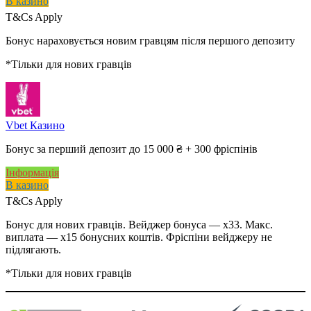
В казино
T&Cs Apply
Бонус нараховується новим гравцям після першого депозиту
*Тільки для нових гравців
Vbet Казино
Бонус за перший депозит до 15 000 ₴ + 300 фріспінів
Інформація
В казино
T&Cs Apply
Бонус для нових гравців. Вейджер бонуса — х33. Макс.
виплата — х15 бонусних коштів. Фріспіни вейджеру не
підлягають.
*Тільки для нових гравців