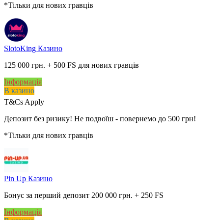
*Тільки для нових гравців
SlotoKing Казино
125 000 грн. + 500 FS для нових гравців
Інформація
В казино
T&Cs Apply
Депозит без ризику! Не подвоїш - повернемо до 500 грн!
*Тільки для нових гравців
Pin Up Казино
Бонус за перший депозит 200 000 грн. + 250 FS
Інформація