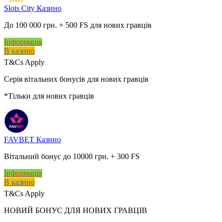
Slots City Казино
До 100 000 грн. + 500 FS для нових гравців
Інформація
В казино
T&Cs Apply
Серія вітальних бонусів для нових гравців
*Тільки для нових гравців
FAVBET Казино
Вітальний бонус до 10000 грн. + 300 FS
Інформація
В казино
T&Cs Apply
НОВИЙ БОНУС ДЛЯ НОВИХ ГРАВЦІВ