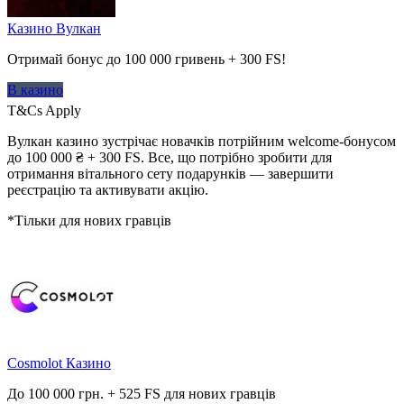
Казино Вулкан
Отримай бонус до 100 000 гривень + 300 FS!
В казино
T&Cs Apply
Вулкан казино зустрічає новачків потрійним welcome-бонусом
до 100 000 ₴ + 300 FS. Все, що потрібно зробити для
отримання вітального сету подарунків — завершити
реєстрацію та активувати акцію.
*Тільки для нових гравців
Cosmolot Казино
До 100 000 грн. + 525 FS для нових гравців