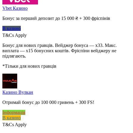
Vbet Казино
Бонус за перший депозит до 15 000 ₴ + 300 фріспінів
В казино
T&Cs Apply
Бонус для нових гравців. Вейджер бонуса — х33. Макс.
виплата — х15 бонусних коштів. Фріспіни вейджеру не
підлягають.
*Тільки для нових гравців
Казино Вулкан
Отримай бонус до 100 000 гривень + 300 FS!
Інформація
В казино
T&Cs Apply