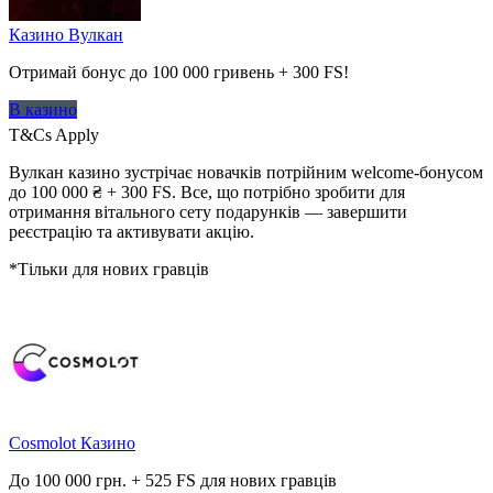
Казино Вулкан
Отримай бонус до 100 000 гривень + 300 FS!
В казино
T&Cs Apply
Вулкан казино зустрічає новачків потрійним welcome-бонусом
до 100 000 ₴ + 300 FS. Все, що потрібно зробити для
отримання вітального сету подарунків — завершити
реєстрацію та активувати акцію.
*Тільки для нових гравців
Cosmolot Казино
До 100 000 грн. + 525 FS для нових гравців