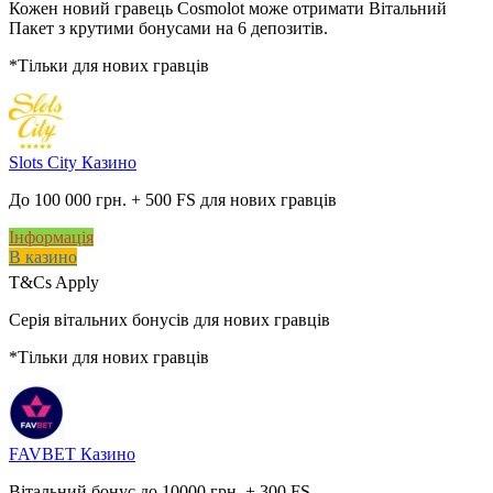
Кожен новий гравець Cosmolot може отримати Вітальний
Пакет з крутими бонусами на 6 депозитів.
*Тільки для нових гравців
Slots City Казино
До 100 000 грн. + 500 FS для нових гравців
Інформація
В казино
T&Cs Apply
Серія вітальних бонусів для нових гравців
*Тільки для нових гравців
FAVBET Казино
Вітальний бонус до 10000 грн. + 300 FS