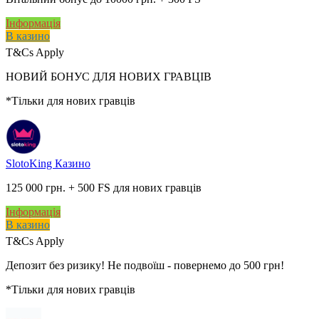
Інформація
В казино
T&Cs Apply
НОВИЙ БОНУС ДЛЯ НОВИХ ГРАВЦІВ
*Тільки для нових гравців
SlotoKing Казино
125 000 грн. + 500 FS для нових гравців
Інформація
В казино
T&Cs Apply
Депозит без ризику! Не подвоїш - повернемо до 500 грн!
*Тільки для нових гравців