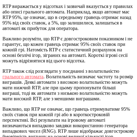
RTP виражається у відсотках і зазвичай вказується у правилах
або описі грального автомата. Наприклад, якщо автомат має
RTP 95%, це означає, що в середньому гравець отримає назад
95% від своїх ставок, а 5%, що залишилися, залишаться в
автоматі як прибуток для оператора.
Важливо розуміти, що RTP є довгостроковим показником і не
гарантує, що кожен гравець отримає 95% своїх ставок при
кожній грі. Натомість RTP є статистичний розрахунок на
основі безлічі ігор, зіграних на автоматі. Короткі ігрові сесії
можуть відрізнятися від цього відсотка.
RTP також слід розглядати у поєднанні з волатильністю
грального автомата
. Волатильність визначає частоту та розмір
виграшів. Деякі автомати з високою волатильністю можуть
мати нижчий RTP, але при цьому пропонувати більші
виграші, тоді як автомати з низькою волатильністю можуть
мати високий RTP, але з меншими виграшами.
Важливо, що RTP не означає, що гравець отримуватиме 95%
своїх ставок при кожній грі або в короткостроковій
перспективі. Всі результати на ігровому автоматі
визначаються випадково завдяки використанню генератора
випадкових чисел (RNG). RTP лише відображає довгострокову
ймовірність виграшу на основі великої кількості ігор.