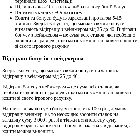
термінали iBox, Система.);
Під кнопкою «Оплатити» вибрати потрібний бонус;
Натисніть кнопку «Оплатити».
Кошти та бонуси будуть зараховані протягом 5-15
хвилин. Звертаємо увагу, що майже завжди бонуси
вимагають відіграшу з вейджером від 25 до 40. Відіграш
бонусу з вейджером – це сума всіх ставок, які необхідно
здійснити гравцеві, щоб мати можливість вивести кошти
зі свого ігрового рахунку.
Відіграш бонусів з вейджером
Звертаємо увагу, що майже завжди бонуси вимагають
відіграшу з вейджером від 25 до 40.
Відіграш бонусу з вейджером – це сума всіх ставок, які
необхідно здійснити гравцеві, щоб мати можливість вивести
кошти зі свого ігрового рахунку.
Наприклад, якщо сума бонусу становить 100 грн., а умова
відіграшу вейджер 30, то необхідно зробити ставок на
загальну суму 3 000 грн. Як тільки встановлену суму
відіграшу буде накопичено – бонус вважається відіграним, а
кошти можна виводити.