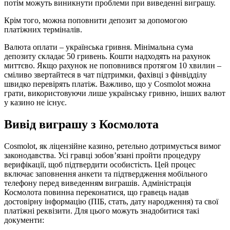
потім можуть виникнути проблеми при виведенні виграшу.
Крім того, можна поповнити депозит за допомогою
платіжних терміналів.
Валюта оплати – українська гривня. Мінімальна сума
депозиту складає 50 гривень. Кошти надходять на рахунок
миттєво. Якщо рахунок не поповнився протягом 10 хвилин –
сміливо звертайтеся в чат підтримки, фахівці з фінвідділу
швидко перевірять платіж. Важливо, що у Cosmolot можна
грати, використовуючи лише українську гривню, інших валют
у казино не існує.
Вивід виграшу з Космолота
Cosmolot, як ліцензійне казино, ретельно дотримується вимог
законодавства. Усі гравці зобов’язані пройти процедуру
верифікації, щоб підтвердити особистість. Цей процес
включає заповнення анкети та підтвердження мобільного
телефону перед виведенням виграшів. Адміністрація
Космолота повинна переконатися, що гравець надав
достовірну інформацію (ПІБ, стать, дату народження) та свої
платіжні реквізити. Для цього можуть знадобитися такі
документи: