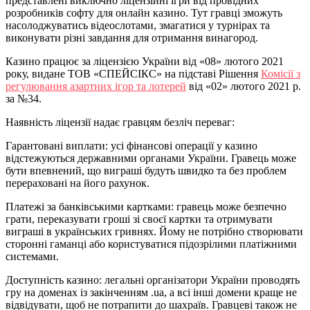
представлені виключно ліцензійні ігри від провідних
розробників софту для онлайн казино. Тут гравці зможуть
насолоджуватись відеослотами, змагатися у турнірах та
виконувати різні завдання для отримання винагород.
Казино працює за ліцензією України від «08» лютого 2021
року, видане ТОВ «СПЕЙСІКС» на підставі Рішення
Комісії з
регулювання азартних ігор та лотерей
від «02» лютого 2021 р.
за №34.
Наявність ліцензії надає гравцям безліч переваг:
Гарантовані виплати: усі фінансові операції у казино
відстежуються державними органами України. Гравець може
бути впевнений, що виграші будуть швидко та без проблем
перераховані на його рахунок.
Платежі за банківськими картками: гравець може безпечно
грати, переказувати гроші зі своєї картки та отримувати
виграші в українських гривнях. Йому не потрібно створювати
сторонні гаманці або користуватися підозрілими платіжними
системами.
Доступність казино: легальні організатори України проводять
гру на доменах із закінченням .ua, а всі інші домени краще не
відвідувати, щоб не потрапити до шахраїв. Гравцеві також не