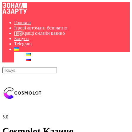
Головна
Ігрові автомати безплатно
Кращі онлайн казино
Бонуси
Telegram
5.0
Cosmolot Казино