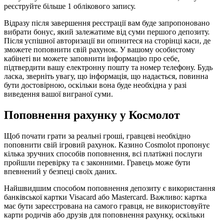
реєструйте більше 1 облікового запису.
Відразу після завершення реєстрації вам буде запропоновано
вибрати бонус, який залежатиме від суми першого депозиту.
Після успішної авторизації ви опинитеся на сторінці каси, де
зможете поповнити свій рахунок. У вашому особистому
кабінеті ви можете заповнити інформацію про себе,
підтвердити вашу електронну пошту та номер телефону. Будь
ласка, зверніть увагу, що інформація, що надається, повинна
бути достовірною, оскільки вона буде необхідна у разі
виведення вашої виграної суми.
Поповнення рахунку у Космолот
Щоб почати грати за реальні гроші, гравцеві необхідно
поповнити свій ігровий рахунок. Казино Cosmolot пропонує
кілька зручних способів поповнення, всі платіжні послуги
пройшли перевірку та є законними. Гравець може бути
впевнений у безпеці своїх даних.
Найшвидшим способом поповнення депозиту є використання
банківської картки Visacard або Mastercard. Важливо: картка
має бути зареєстрована на самого гравця, не використовуйте
карти родичів або друзів для поповнення рахунку, оскільки