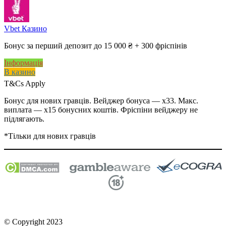
Vbet Казино
Бонус за перший депозит до 15 000 ₴ + 300 фріспінів
Інформація
В казино
T&Cs Apply
Бонус для нових гравців. Вейджер бонуса — х33. Макс.
виплата — х15 бонусних коштів. Фріспіни вейджеру не
підлягають.
*Тільки для нових гравців
© Copyright 2023