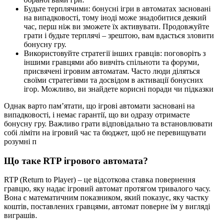
Будьте терплячими: бонусні ігри в автоматах засновані
на випадковості, тому іноді може знадобитися деякий
час, перш ніж ви зможете їх активувати. Продовжуйте
грати і будьте терплячі – зрештою, вам вдасться зловити
бонусну гру.
Використовуйте стратегії інших гравців: поговоріть з
іншими гравцями або вивчіть спільноти та форуми,
присвячені ігровим автоматам. Часто люди діляться
своїми стратегіями та досвідом в активації бонусних
ігор. Можливо, ви знайдете корисні поради чи підказки
Однак варто пам’ятати, що ігрові автомати засновані на
випадковості, і немає гарантії, що ви одразу отримаєте
бонусну гру. Важливо грати відповідально та встановлювати
собі ліміти на ігровий час та бюджет, щоб не перевищувати
розумні п
Що таке RTP ігрового автомата?
RTP (Return to Player) – це відсоткова ставка повернення
гравцю, яку надає ігровий автомат протягом тривалого часу.
Вона є математичним показником, який показує, яку частку
коштів, поставлених гравцями, автомат поверне їм у вигляді
виграшів.