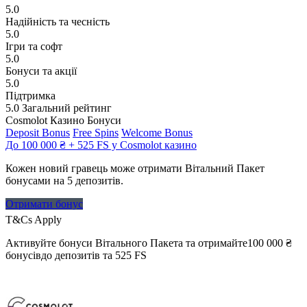
5.0
Надійність та чесність
5.0
Ігри та софт
5.0
Бонуси та акції
5.0
Підтримка
5.0
Загальний рейтинг
Cosmolot Казино Бонуси
Deposit Bonus
Free Spins
Welcome Bonus
До 100 000 ₴ + 525 FS у Cosmolot казино
Кожен новий гравець може отримати Вітальний Пакет
бонусами на 5 депозитів.
Отримати бонус
T&Cs Apply
Активуйте бонуси Вітального Пакета та отримайте100 000 ₴
бонусівдо депозитів та 525 FS