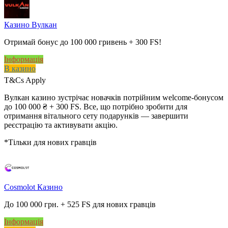
Казино Вулкан
Отримай бонус до 100 000 гривень + 300 FS!
Інформація
В казино
T&Cs Apply
Вулкан казино зустрічає новачків потрійним welcome-бонусом
до 100 000 ₴ + 300 FS. Все, що потрібно зробити для
отримання вітального сету подарунків — завершити
реєстрацію та активувати акцію.
*Тільки для нових гравців
Cosmolot Казино
До 100 000 грн. + 525 FS для нових гравців
Інформація