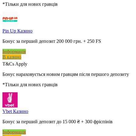
*Тільки для нових гравців
Pin Up Казино
Бонус за перший депозит 200 000 грн. + 250 FS
Інформація
В казино
T&Cs Apply
Бонус нараховується новим гравцям після першого депозиту
*Тільки для нових гравців
Vbet Казино
Бонус за перший депозит до 15 000 ₴ + 300 фріспінів
Інформація