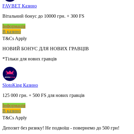
FAVBET Казино
Вітальний бонус до 10000 грн. + 300 FS
Інформація
В казино
T&Cs Apply
НОВИЙ БОНУС ДЛЯ НОВИХ ГРАВЦІВ
*Тільки для нових гравців
SlotoKing Казино
125 000 грн. + 500 FS для нових гравців
Інформація
В казино
T&Cs Apply
Депозит без ризику! Не подвоїш - повернемо до 500 грн!