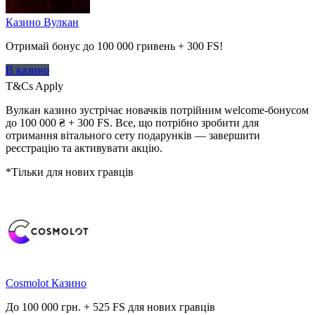
Казино Вулкан
Отримай бонус до 100 000 гривень + 300 FS!
В казино
T&Cs Apply
Вулкан казино зустрічає новачків потрійним welcome-бонусом
до 100 000 ₴ + 300 FS. Все, що потрібно зробити для
отримання вітального сету подарунків — завершити
реєстрацію та активувати акцію.
*Тільки для нових гравців
Cosmolot Казино
До 100 000 грн. + 525 FS для нових гравців