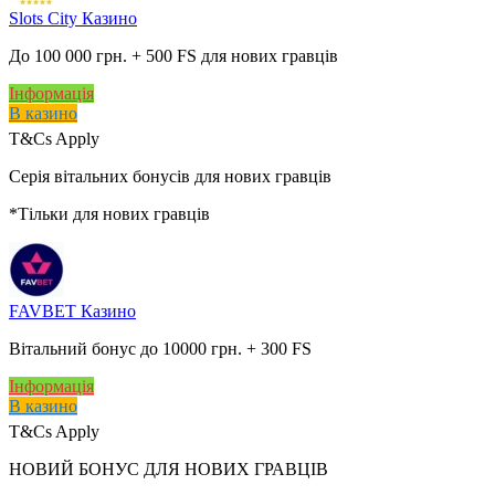
Slots City Казино
До 100 000 грн. + 500 FS для нових гравців
Інформація
В казино
T&Cs Apply
Серія вітальних бонусів для нових гравців
*Тільки для нових гравців
FAVBET Казино
Вітальний бонус до 10000 грн. + 300 FS
Інформація
В казино
T&Cs Apply
НОВИЙ БОНУС ДЛЯ НОВИХ ГРАВЦІВ