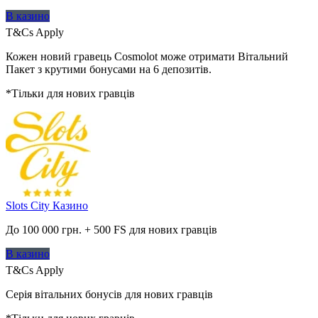
В казино
T&Cs Apply
Кожен новий гравець Cosmolot може отримати Вітальний
Пакет з крутими бонусами на 6 депозитів.
*Тільки для нових гравців
Slots City Казино
До 100 000 грн. + 500 FS для нових гравців
В казино
T&Cs Apply
Серія вітальних бонусів для нових гравців