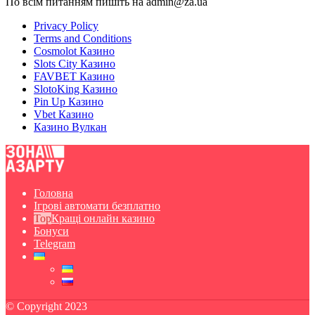
По всім питанням пишіть на
admin@za.ua
Privacy Policy
Terms and Conditions
Cosmolot Казино
Slots City Казино
FAVBET Казино
SlotoKing Казино
Pin Up Казино
Vbet Казино
Казино Вулкан
Головна
Ігрові автомати безплатно
Кращі онлайн казино
Бонуси
Telegram
© Copyright 2023