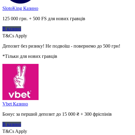
SlotoKing Казино
125 000 грн. + 500 FS для нових гравців
В казино
T&Cs Apply
Депозит без ризику! Не подвоїш - повернемо до 500 грн!
*Тільки для нових гравців
Vbet Казино
Бонус за перший депозит до 15 000 ₴ + 300 фріспінів
В казино
T&Cs Apply