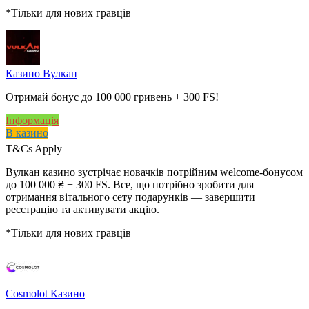
*Тільки для нових гравців
Казино Вулкан
Отримай бонус до 100 000 гривень + 300 FS!
Інформація
В казино
T&Cs Apply
Вулкан казино зустрічає новачків потрійним welcome-бонусом
до 100 000 ₴ + 300 FS. Все, що потрібно зробити для
отримання вітального сету подарунків — завершити
реєстрацію та активувати акцію.
*Тільки для нових гравців
Cosmolot Казино