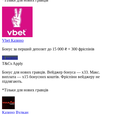
*Тільки для нових гравців
Vbet Казино
Бонус за перший депозит до 15 000 ₴ + 300 фріспінів
В казино
T&Cs Apply
Бонус для нових гравців. Вейджер бонуса — х33. Макс.
виплата — х15 бонусних коштів. Фріспіни вейджеру не
підлягають.
*Тільки для нових гравців
Казино Вулкан