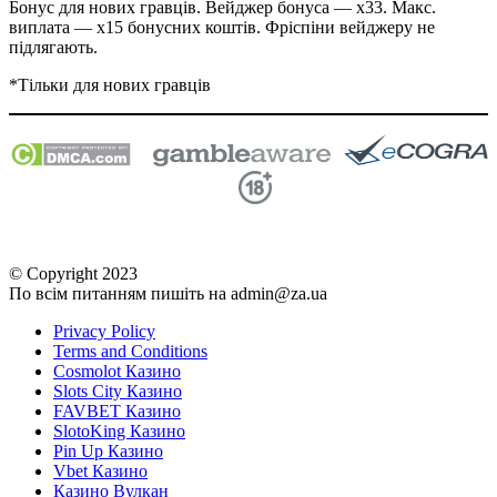
Бонус для нових гравців. Вейджер бонуса — х33. Макс.
виплата — х15 бонусних коштів. Фріспіни вейджеру не
підлягають.
*Тільки для нових гравців
© Copyright 2023
По всім питанням пишіть на
admin@za.ua
Privacy Policy
Terms and Conditions
Cosmolot Казино
Slots City Казино
FAVBET Казино
SlotoKing Казино
Pin Up Казино
Vbet Казино
Казино Вулкан