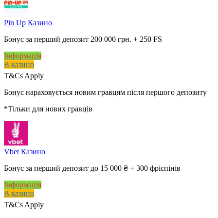
Pin Up Казино
Бонус за перший депозит 200 000 грн. + 250 FS
Інформація
В казино
T&Cs Apply
Бонус нараховується новим гравцям після першого депозиту
*Тільки для нових гравців
Vbet Казино
Бонус за перший депозит до 15 000 ₴ + 300 фріспінів
Інформація
В казино
T&Cs Apply