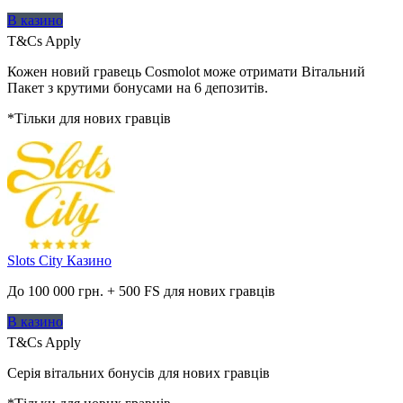
В казино
T&Cs Apply
Кожен новий гравець Cosmolot може отримати Вітальний
Пакет з крутими бонусами на 6 депозитів.
*Тільки для нових гравців
Slots City Казино
До 100 000 грн. + 500 FS для нових гравців
В казино
T&Cs Apply
Серія вітальних бонусів для нових гравців