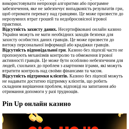
використовувати непрозорі алгоритми або програмне
забезпечення, яке не забезпечує випадковість результатів гри,
щоб отримати перевагу над гравцями. Це може призвести до
нерозумних втрат грошей та недобросовісної ігрової
практики.
Відсутність захисту даних.
Несертифіковані онлайн казино
України можуть не мати необхідних заходів безпеки для
захисту особистих даних гравців. Це може призвести до
витоку персональної інформації або крадіжки гравців.
Відсутність відповідальної гри
. Казино без ліцензії часто не
пропонують механізмів контролю та обмеження ігрової
активності гравців. Це може бути особливо небезпечним для
людей, схильних до проблем з азартними іграми, які можуть
втратити контроль над своїми фінансами та часом.
Відсутність підтримки клієнтів.
Казино без ліцензії можуть
не надавати достатню підтримку клієнтів, що робить
складним вирішення проблем, відповіді на запитання або
отримання допомоги у разі труднощів.
Pin Up онлайн казино