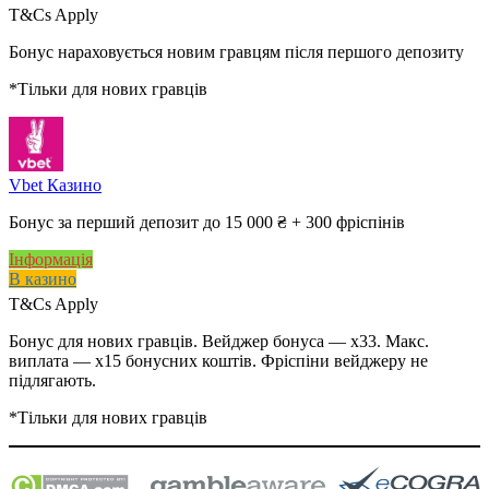
T&Cs Apply
Бонус нараховується новим гравцям після першого депозиту
*Тільки для нових гравців
Vbet Казино
Бонус за перший депозит до 15 000 ₴ + 300 фріспінів
Інформація
В казино
T&Cs Apply
Бонус для нових гравців. Вейджер бонуса — х33. Макс.
виплата — х15 бонусних коштів. Фріспіни вейджеру не
підлягають.
*Тільки для нових гравців