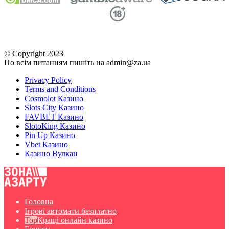
© Copyright 2023
По всім питанням пишіть на
admin@za.ua
Privacy Policy
Terms and Conditions
Cosmolot Казино
Slots City Казино
FAVBET Казино
SlotoKing Казино
Pin Up Казино
Vbet Казино
Казино Вулкан
Головна
Ігрові автомати безплатно
Кращі онлайн казино