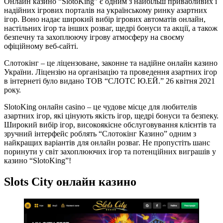
Онлайн казино “SlotoKing” є одним з найбільш привабливих і
надійних ігрових порталів на українському ринку азартних
ігор. Воно надає широкий вибір ігрових автоматів онлайн,
настільних ігор та інших розваг, щедрі бонуси та акції, а також
безпечну та захоплюючу ігрову атмосферу на своєму
офіційному веб-сайті.
Слотокінг – це ліцензоване, законне та надійне онлайн казино
України. Ліцензію на організацію та проведення азартних ігор
в інтернеті було видано ТОВ “СЛОТС Ю.ЕЙ.” 26 квітня 2021
року.
SlotoKing онлайн casino – це чудове місце для любителів
азартних ігор, які цінують якість ігор, щедрі бонуси та безпеку.
Широкий вибір ігор, високоякісне обслуговування клієнтів та
зручний інтерфейс роблять “Слотокінг Казино” одним з
найкращих варіантів для онлайн розваг. Не пропустіть шанс
поринути у світ захоплюючих ігор та потенційних виграшів у
казино “SlotoKing”!
Slots City онлайн казино