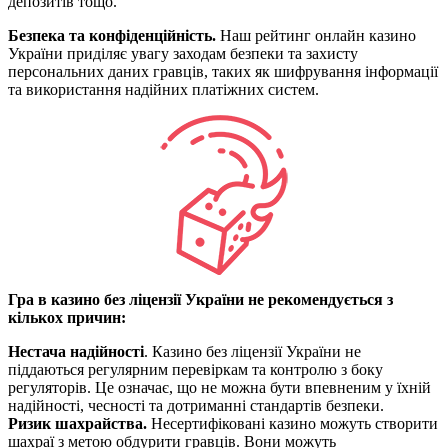
депозитів тощо.
Безпека та конфіденційність.
Наш рейтинг онлайн казино
України приділяє увагу заходам безпеки та захисту
персональних даних гравців, таких як шифрування інформації
та використання надійних платіжних систем.
Гра в казино без ліцензії України не рекомендується з
кількох причин:
Нестача надійності
. Казино без ліцензії України не
піддаються регулярним перевіркам та контролю з боку
регуляторів. Це означає, що не можна бути впевненим у їхній
надійності, чесності та дотриманні стандартів безпеки.
Ризик шахрайства.
Несертифіковані казино можуть створити
шахраї з метою обдурити гравців. Вони можуть