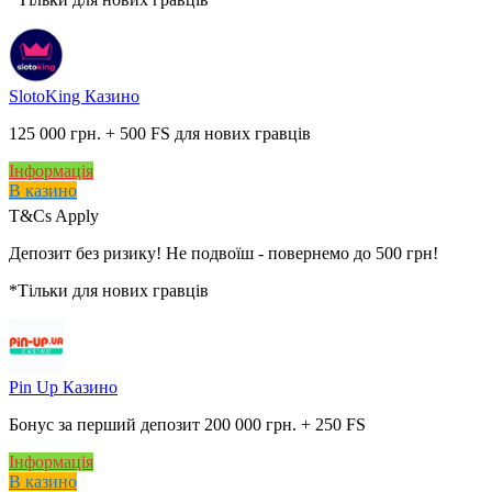
SlotoKing Казино
125 000 грн. + 500 FS для нових гравців
Інформація
В казино
T&Cs Apply
Депозит без ризику! Не подвоїш - повернемо до 500 грн!
*Тільки для нових гравців
Pin Up Казино
Бонус за перший депозит 200 000 грн. + 250 FS
Інформація
В казино