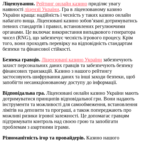
Ліцензування.
Рейтинг онлайн казино
приділяє увагу
наявності
ліцензії України
. Гра в ліцензованому казино
України краща: надійність і чесність у таких казино онлайн
набагато вища. Ліцензовані казино зобов’язані дотримуватись
певних стандартів і правил, встановлених регулюючими
органами. Це включає використання випадкового генератора
чисел (RNG), що забезпечує чесність ігрового процесу. Крім
того, вони проходять перевірку на відповідність стандартам
безпеки та фінансової стійкості.
Безпека гравців.
Ліцензовані казино України
забезпечують
захист персональних даних гравців та забезпечують безпеку
фінансових транзакцій. Казино з нашого рейтингу
застосовують шифрування даних та інші заходи безпеки, щоб
запобігти несанкціонованому доступу до інформації.
Відповідальна гра.
Ліцензовані онлайн казино України мають
дотримуватися принципів відповідальної гри. Вони надають
інструменти та можливості для самообмеження, встановлення
лімітів на депозити та програші, а також попереджають про
можливі ризики ігрової залежності. Це допомагає гравцям
підтримувати контроль над своєю грою та запобігати
проблемам з азартними іграми.
Різноманітність ігор та провайдерів.
Казино нашого