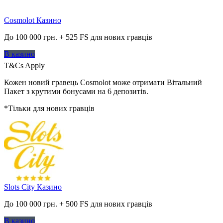
Cosmolot Казино
До 100 000 грн. + 525 FS для нових гравців
В казино
T&Cs Apply
Кожен новий гравець Cosmolot може отримати Вітальний
Пакет з крутими бонусами на 6 депозитів.
*Тільки для нових гравців
Slots City Казино
До 100 000 грн. + 500 FS для нових гравців
В казино