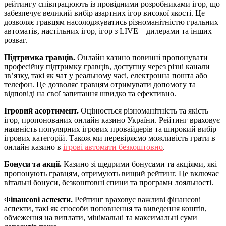
рейтингу співпрацюють із провідними розробниками ігор, що
забезпечує великий вибір азартних ігор високої якості. Це
дозволяє гравцям насолоджуватись різноманітністю гральних
автоматів, настільних ігор, ігор з LIVE – дилерами та інших
розваг.
Підтримка гравців.
Онлайн казино повинні пропонувати
професійну підтримку гравців, доступну через різні канали
зв’язку, такі як чат у реальному часі, електронна пошта або
телефон. Це дозволяє гравцям отримувати допомогу та
відповіді на свої запитання швидко та ефективно.
Ігровий асортимент.
Оцінюється різноманітність та якість
ігор, пропонованих онлайн казино України. Рейтинг враховує
наявність популярних ігрових провайдерів та широкий вибір
ігрових категорій. Також ми перевіряємо можливість грати в
онлайн казино в
ігрові автомати безкоштовно
.
Бонуси та акції.
Казино зі щедрими бонусами та акціями, які
пропонують гравцям, отримують вищий рейтинг. Це включає
вітальні бонуси, безкоштовні спини та програми лояльності.
Ф
інансові аспекти.
Рейтинг враховує важливі фінансові
аспекти, такі як способи поповнення та виведення коштів,
обмеження на виплати, мінімальні та максимальні суми