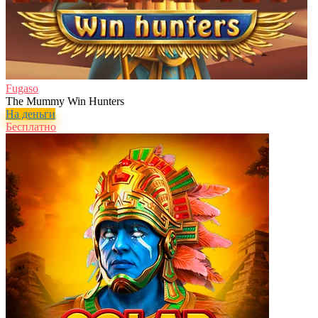
Fugaso
The Mummy Win Hunters
На деньги
Бесплатно