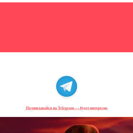
Подписывайся на Telegram — будет интересно