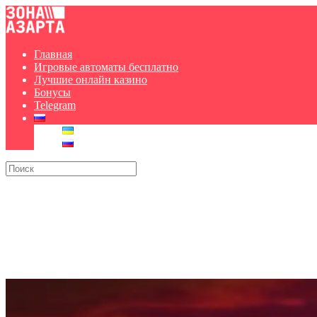
Главная
Игровые автоматы бесплатно
Лучшие онлайн казино
Бонусы
Telegram