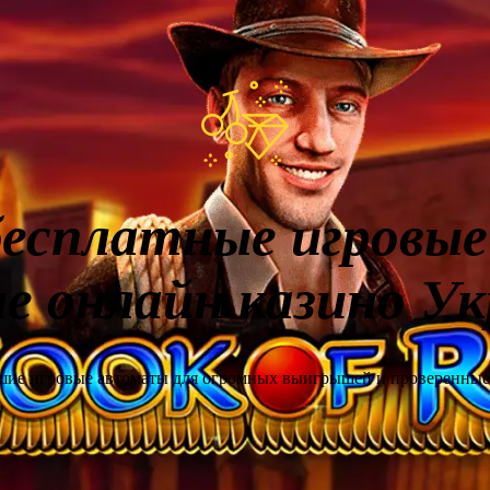
бесплатные игровые
е онлайн казино У
шие игровые автоматы для огромных выигрышей и проверенные