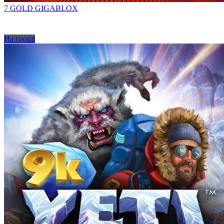
7 GOLD GIGABLOX
На грошi