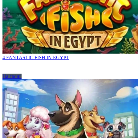
4 FANTASTIC FISH IN EGYPT
На грошi