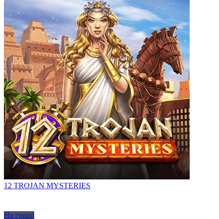
12 TROJAN MYSTERIES
На грошi