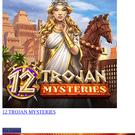
12 TROJAN MYSTERIES
На грошi