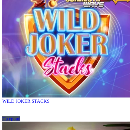
WILD JOKER STACKS
На грошi