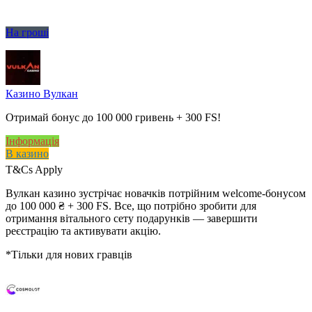
На грошi
Казино Вулкан
Отримай бонус до 100 000 гривень + 300 FS!
Інформація
В казино
T&Cs Apply
Вулкан казино зустрічає новачків потрійним welcome-бонусом
до 100 000 ₴ + 300 FS. Все, що потрібно зробити для
отримання вітального сету подарунків — завершити
реєстрацію та активувати акцію.
*Тільки для нових гравців