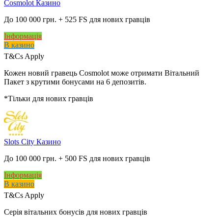
Cosmolot Казино
До 100 000 грн. + 525 FS для нових гравців
Інформація
В казино
T&Cs Apply
Кожен новий гравець Cosmolot може отримати Вітальний
Пакет з крутими бонусами на 6 депозитів.
*Тільки для нових гравців
Slots City Казино
До 100 000 грн. + 500 FS для нових гравців
Інформація
В казино
T&Cs Apply
Серія вітальних бонусів для нових гравців