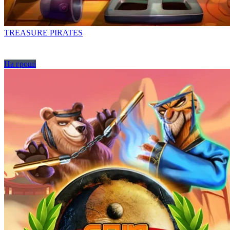
TREASURE PIRATES
На грошi