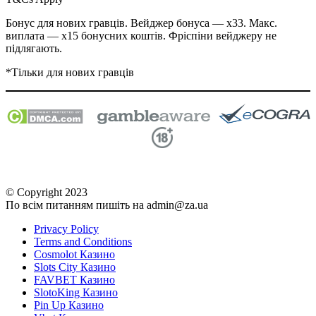
Бонус для нових гравців. Вейджер бонуса — х33. Макс.
виплата — х15 бонусних коштів. Фріспіни вейджеру не
підлягають.
*Тільки для нових гравців
© Copyright 2023
По всім питанням пишіть на
admin@za.ua
Privacy Policy
Terms and Conditions
Cosmolot Казино
Slots City Казино
FAVBET Казино
SlotoKing Казино
Pin Up Казино