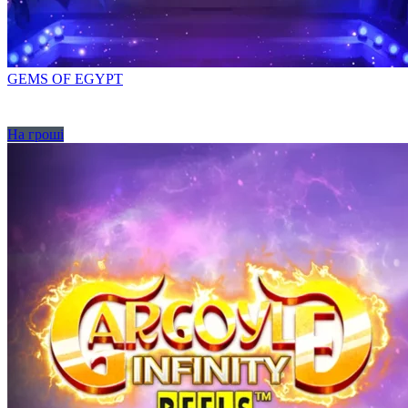
GEMS OF EGYPT
На грошi