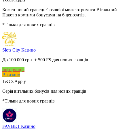
Кожен новий гравець Cosmolot може отримати Вітальний
Пакет з крутими бонусами на 6 депозитів.
*Тільки для нових гравців
Slots City Казино
До 100 000 грн. + 500 FS для нових гравців
Інформація
В казино
T&Cs Apply
Серія вітальних бонусів для нових гравців
*Тільки для нових гравців
FAVBET Казино