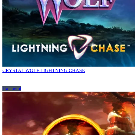
CRYSTAL WOLF LIGHTNING CHASE
На грошi