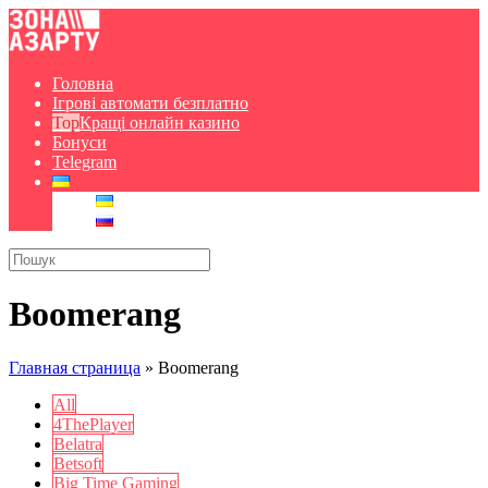
Головна
Ігрові автомати безплатно
Кращі онлайн казино
Бонуси
Telegram
Boomerang
Главная страница
»
Boomerang
All
4ThePlayer
Belatra
Betsoft
Big Time Gaming