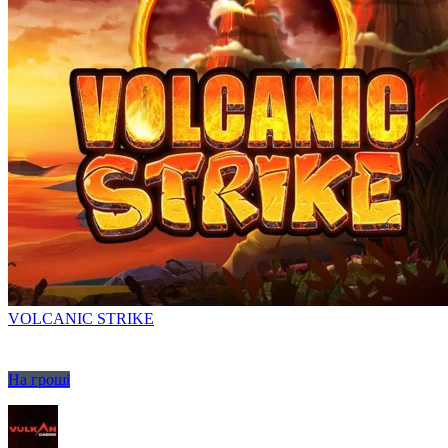
VOLCANIC STRIKE
На грошi