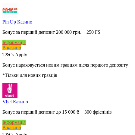
Pin Up Казино
Бонус за перший депозит 200 000 грн. + 250 FS
Інформація
В казино
T&Cs Apply
Бонус нараховується новим гравцям після першого депозиту
*Тільки для нових гравців
Vbet Казино
Бонус за перший депозит до 15 000 ₴ + 300 фріспінів
Інформація
В казино
T&Cs Apply