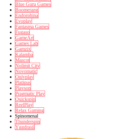
Blue Guru Games
Boomerang
Endorphina
Evoplay
Fantasma Games
Fugaso
GameArt
Games Lab
Gamzix
Kalamba
Mascot
Nolimit City
Novomatic
Onlyplay
Platipus
Playson
Pragmatic Play
Quickspin
ReelPlay
Relax Gaming
Spinomenal
Thunderspin
Yggdrasil