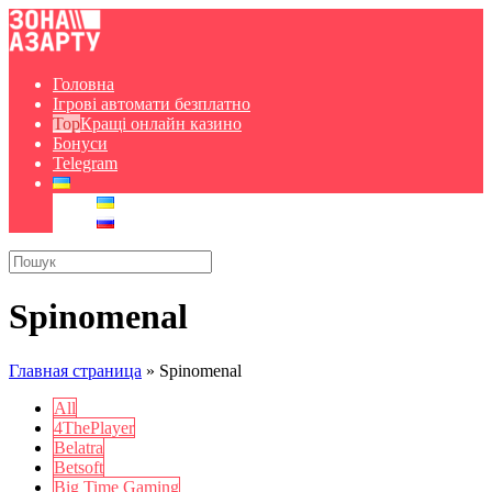
Головна
Ігрові автомати безплатно
Кращі онлайн казино
Бонуси
Telegram
Spinomenal
Главная страница
»
Spinomenal
All
4ThePlayer
Belatra
Betsoft
Big Time Gaming