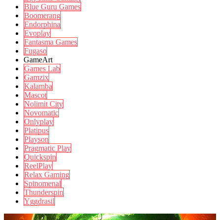
Blue Guru Games
Boomerang
Endorphina
Evoplay
Fantasma Games
Fugaso
GameArt
Games Lab
Gamzix
Kalamba
Mascot
Nolimit City
Novomatic
Onlyplay
Platipus
Playson
Pragmatic Play
Quickspin
ReelPlay
Relax Gaming
Spinomenal
Thunderspin
Yggdrasil