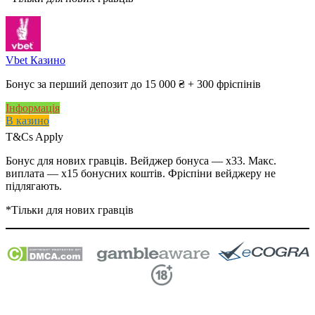
Vbet Казино
Бонус за перший депозит до 15 000 ₴ + 300 фріспінів
Інформація
В казино
T&Cs Apply
Бонус для нових гравців. Вейджер бонуса — х33. Макс.
виплата — х15 бонусних коштів. Фріспіни вейджеру не
підлягають.
*Тільки для нових гравців