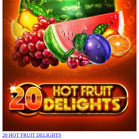
20 HOT FRUIT DELIGHTS