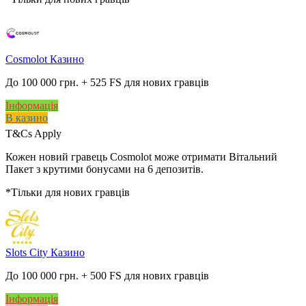
Cosmolot Казино
До 100 000 грн. + 525 FS для нових гравців
Інформація
В казино
T&Cs Apply
Кожен новий гравець Cosmolot може отримати Вітальний
Пакет з крутими бонусами на 6 депозитів.
*Тільки для нових гравців
Slots City Казино
До 100 000 грн. + 500 FS для нових гравців
Інформація