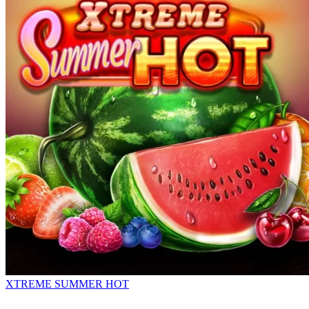
XTREME SUMMER HOT