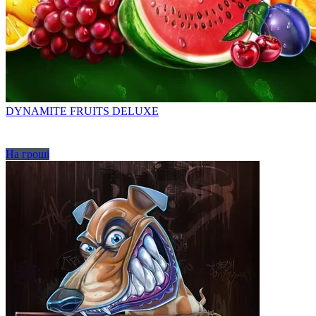
DYNAMITE FRUITS DELUXE
На грошi