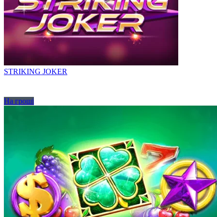
STRIKING JOKER
На грошi