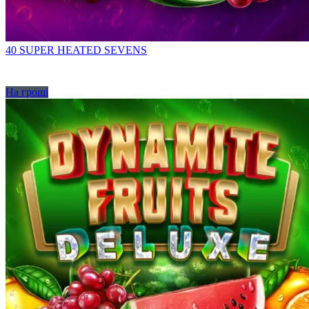
40 SUPER HEATED SEVENS
На грошi