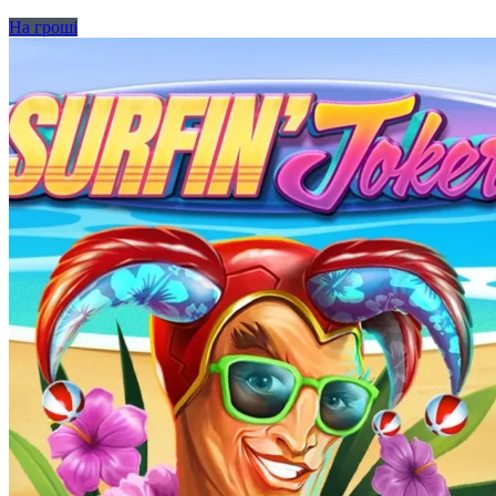
На грошi