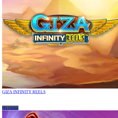
GIZA INFINITY REELS
На грошi