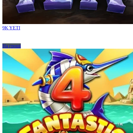
9K YETI
На грошi