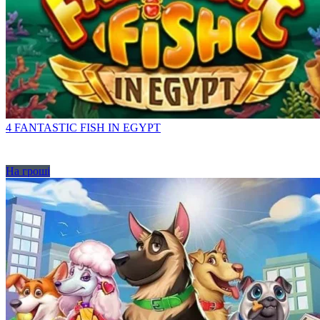
4 FANTASTIC FISH IN EGYPT
На грошi