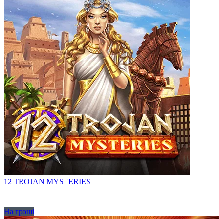
12 TROJAN MYSTERIES
На грошi