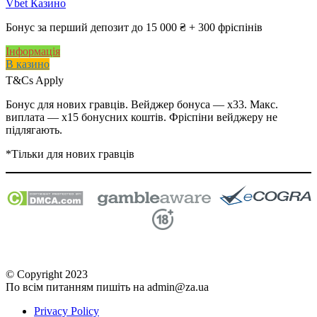
Vbet Казино
Бонус за перший депозит до 15 000 ₴ + 300 фріспінів
Інформація
В казино
T&Cs Apply
Бонус для нових гравців. Вейджер бонуса — х33. Макс.
виплата — х15 бонусних коштів. Фріспіни вейджеру не
підлягають.
*Тільки для нових гравців
© Copyright 2023
По всім питанням пишіть на
admin@za.ua
Privacy Policy