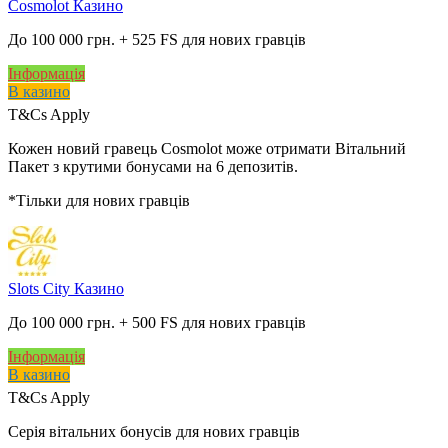
Cosmolot Казино
До 100 000 грн. + 525 FS для нових гравців
Інформація
В казино
T&Cs Apply
Кожен новий гравець Cosmolot може отримати Вітальний
Пакет з крутими бонусами на 6 депозитів.
*Тільки для нових гравців
Slots City Казино
До 100 000 грн. + 500 FS для нових гравців
Інформація
В казино
T&Cs Apply
Серія вітальних бонусів для нових гравців