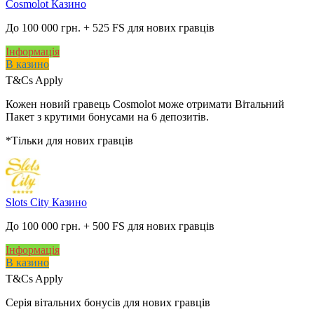
Cosmolot Казино
До 100 000 грн. + 525 FS для нових гравців
Інформація
В казино
T&Cs Apply
Кожен новий гравець Cosmolot може отримати Вітальний
Пакет з крутими бонусами на 6 депозитів.
*Тільки для нових гравців
Slots City Казино
До 100 000 грн. + 500 FS для нових гравців
Інформація
В казино
T&Cs Apply
Серія вітальних бонусів для нових гравців