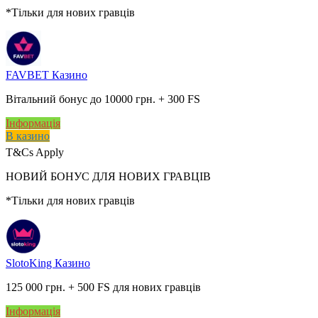
*Тільки для нових гравців
FAVBET Казино
Вітальний бонус до 10000 грн. + 300 FS
Інформація
В казино
T&Cs Apply
НОВИЙ БОНУС ДЛЯ НОВИХ ГРАВЦІВ
*Тільки для нових гравців
SlotoKing Казино
125 000 грн. + 500 FS для нових гравців
Інформація