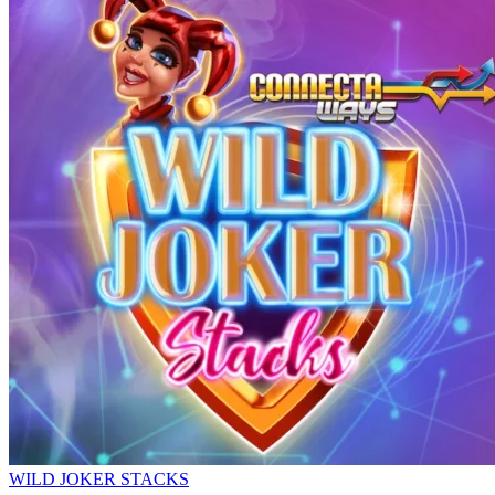
WILD JOKER STACKS