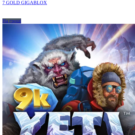
7 GOLD GIGABLOX
На грошi