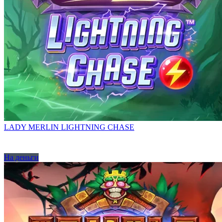
LADY MERLIN LIGHTNING CHASE
На деньги