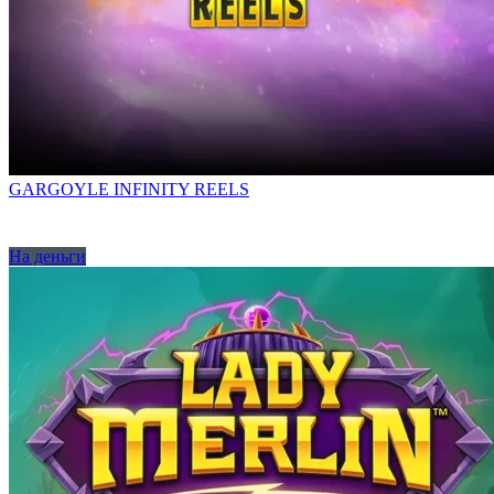
GARGOYLE INFINITY REELS
На деньги