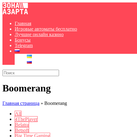
Главная
Игровые автоматы бесплатно
Лучшие онлайн казино
Бонусы
Telegram
Boomerang
Главная страница
»
Boomerang
All
4ThePlayer
Belatra
Betsoft
Big Time Gaming