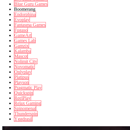
Blue Guru Games
Boomerang
Endorphina
Evoplay
Fantasma Games
Fugaso
GameArt
Games Lab
Gamzix
Kalamba
Mascot
Nolimit City
Novomatic
Onlyplay
Platipus
Playson
Pragmatic Play
Quickspin
ReelPlay
Relax Gaming
Spinomenal
Thunderspin
Yggdrasil