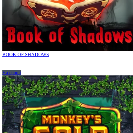
BOOK OF SHADOWS
На грошi