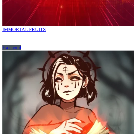
IMMORTAL FRUITS
На грошi