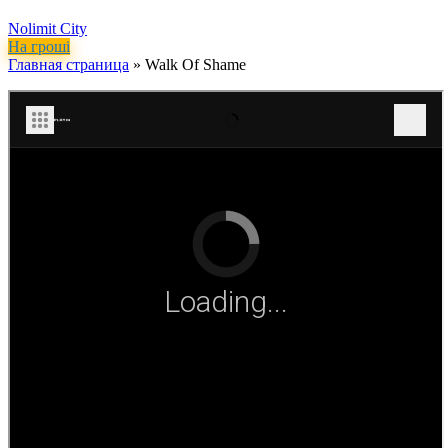
Nolimit City
На грошi
Главная страница
»
Walk Of Shame