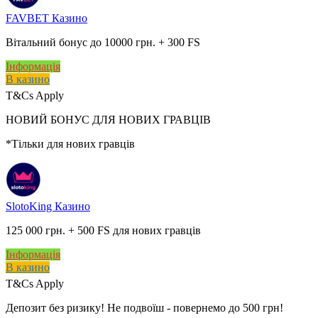
FAVBET Казино
Вітальний бонус до 10000 грн. + 300 FS
Інформація
В казино
T&Cs Apply
НОВИЙ БОНУС ДЛЯ НОВИХ ГРАВЦІВ
*Тільки для нових гравців
SlotoKing Казино
125 000 грн. + 500 FS для нових гравців
Інформація
В казино
T&Cs Apply
Депозит без ризику! Не подвоїш - повернемо до 500 грн!