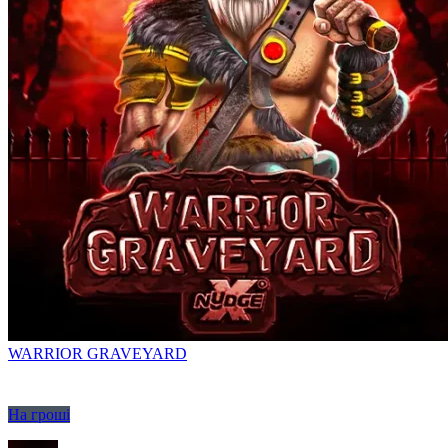
WARRIOR GRAVEYARD
На грошi