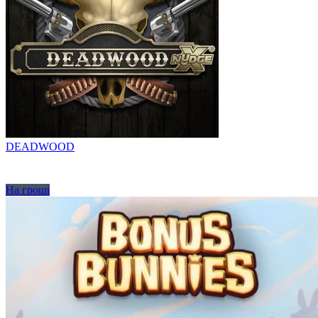
DEADWOOD
На грошi