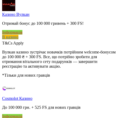
Казино Вулкан
Отримай бонус до 100 000 гривень + 300 FS!
Інформація
В казино
T&Cs Apply
Вулкан казино зустрічає новачків потрійним welcome-бонусом
до 100 000 ₴ + 300 FS. Все, що потрібно зробити для
отримання вітального сету подарунків — завершити
реєстрацію та активувати акцію.
*Тільки для нових гравців
Cosmolot Казино
До 100 000 грн. + 525 FS для нових гравців
Інформація