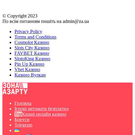
© Copyright 2023
По всім питанням пишіть на
admin@za.ua
Privacy Policy
Terms and Conditions
Cosmolot Казино
Slots City Казино
FAVBET Казино
SlotoKing Казино
Pin Up Казино
Vbet Казино
Казино Вулкан
Головна
Ігрові автомати безплатно
Кращі онлайн казино
Бонуси
Telegram