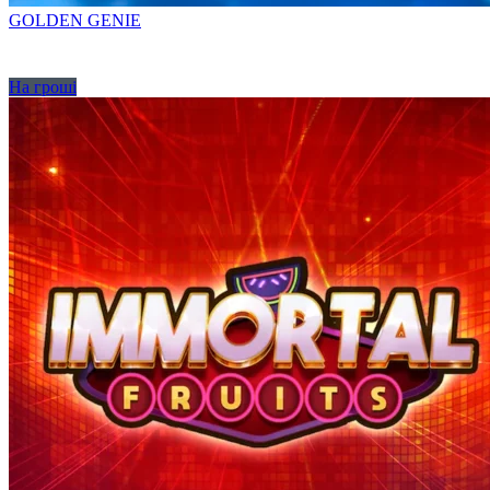
GOLDEN GENIE
На грошi