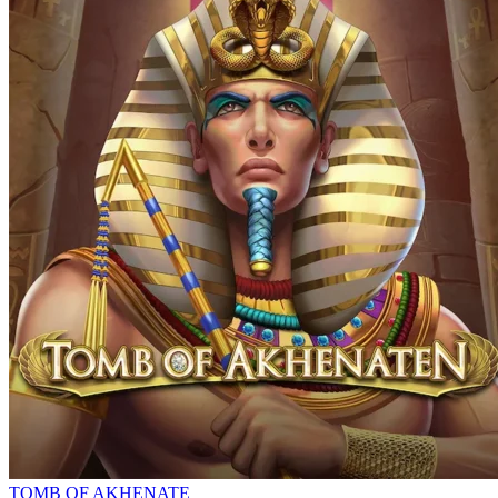
TOMB OF AKHENATE