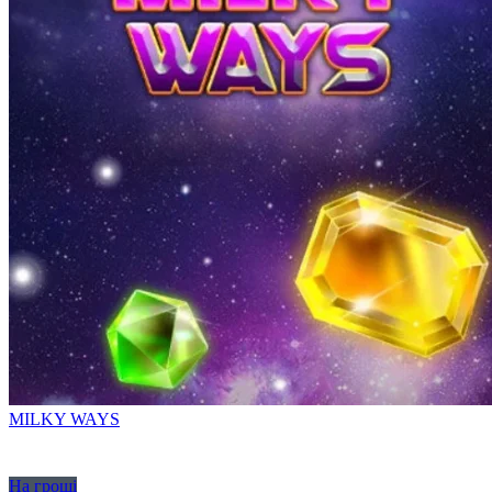
MILKY WAYS
На грошi