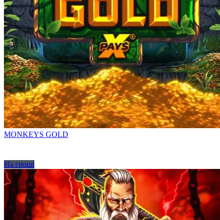
MONKEYS GOLD
На грошi