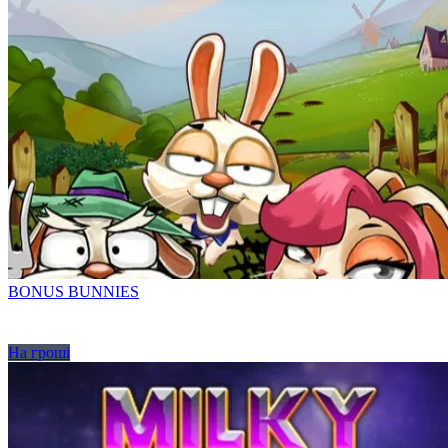
BONUS BUNNIES
На грошi