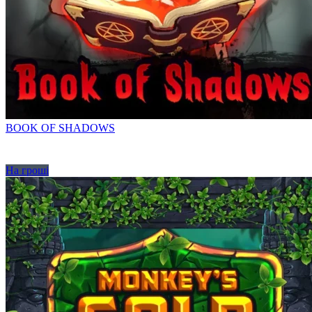
BOOK OF SHADOWS
На грошi