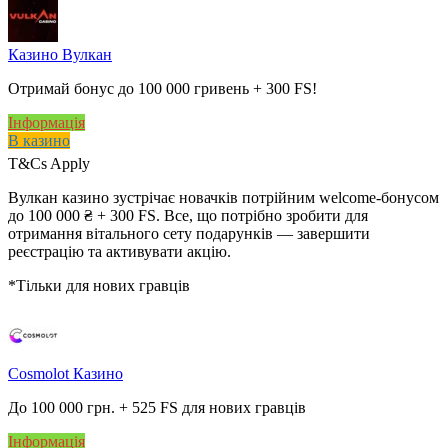
Казино Вулкан
Отримай бонус до 100 000 гривень + 300 FS!
Інформація
В казино
T&Cs Apply
Вулкан казино зустрічає новачків потрійним welcome-бонусом
до 100 000 ₴ + 300 FS. Все, що потрібно зробити для
отримання вітального сету подарунків — завершити
реєстрацію та активувати акцію.
*Тільки для нових гравців
Cosmolot Казино
До 100 000 грн. + 525 FS для нових гравців
Інформація