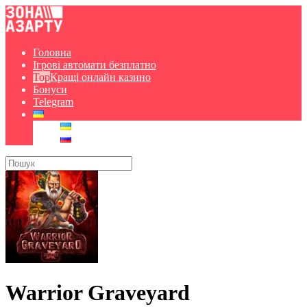
Головна
Ігрові автомати безплатно
Кращі онлайн казино
Бонуси
Telegram
Warrior Graveyard