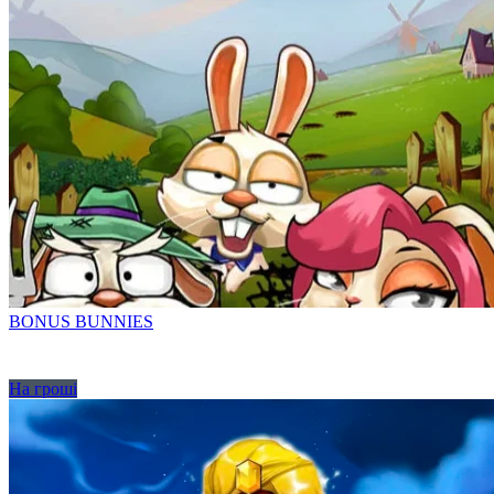
BONUS BUNNIES
На грошi