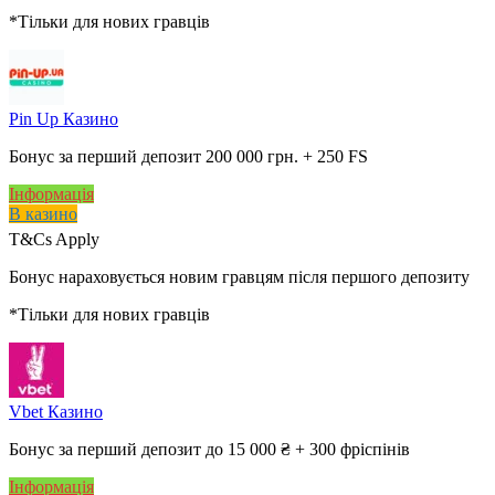
*Тільки для нових гравців
Pin Up Казино
Бонус за перший депозит 200 000 грн. + 250 FS
Інформація
В казино
T&Cs Apply
Бонус нараховується новим гравцям після першого депозиту
*Тільки для нових гравців
Vbet Казино
Бонус за перший депозит до 15 000 ₴ + 300 фріспінів
Інформація