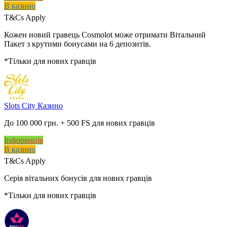
В казино
T&Cs Apply
Кожен новий гравець Cosmolot може отримати Вітальний
Пакет з крутими бонусами на 6 депозитів.
*Тільки для нових гравців
Slots City Казино
До 100 000 грн. + 500 FS для нових гравців
Інформація
В казино
T&Cs Apply
Серія вітальних бонусів для нових гравців
*Тільки для нових гравців