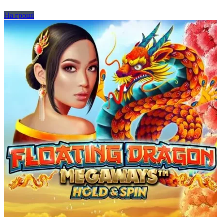
На грошi