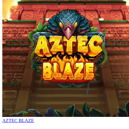
AZTEC BLAZE