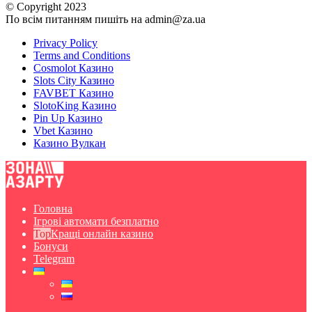
© Copyright 2023
По всім питанням пишіть на
admin@za.ua
Privacy Policy
Terms and Conditions
Cosmolot Казино
Slots City Казино
FAVBET Казино
SlotoKing Казино
Pin Up Казино
Vbet Казино
Казино Вулкан
Головна
Ігрові автомати безплатно
Кращі онлайн казино
Бонуси
Telegram