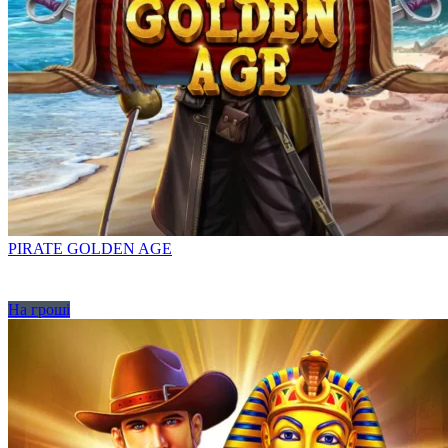
PIRATE GOLDEN AGE
На грошi