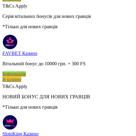
T&Cs Apply
Серія вітальних бонусів для нових гравців
*Тільки для нових гравців
FAVBET Казино
Вітальний бонус до 10000 грн. + 300 FS
Інформація
В казино
T&Cs Apply
НОВИЙ БОНУС ДЛЯ НОВИХ ГРАВЦІВ
*Тільки для нових гравців
SlotoKing Казино