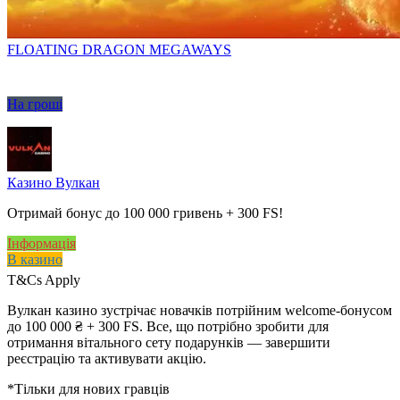
FLOATING DRAGON MEGAWAYS
На грошi
Казино Вулкан
Отримай бонус до 100 000 гривень + 300 FS!
Інформація
В казино
T&Cs Apply
Вулкан казино зустрічає новачків потрійним welcome-бонусом
до 100 000 ₴ + 300 FS. Все, що потрібно зробити для
отримання вітального сету подарунків — завершити
реєстрацію та активувати акцію.
*Тільки для нових гравців