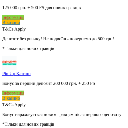
125 000 грн. + 500 FS для нових гравців
Інформація
В казино
T&Cs Apply
Депозит без ризику! Не подвоїш - повернемо до 500 грн!
*Тільки для нових гравців
Pin Up Казино
Бонус за перший депозит 200 000 грн. + 250 FS
Інформація
В казино
T&Cs Apply
Бонус нараховується новим гравцям після першого депозиту
*Тільки для нових гравців