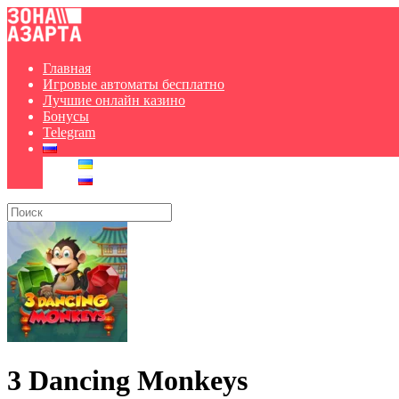
Главная
Игровые автоматы бесплатно
Лучшие онлайн казино
Бонусы
Telegram
3 Dancing Monkeys