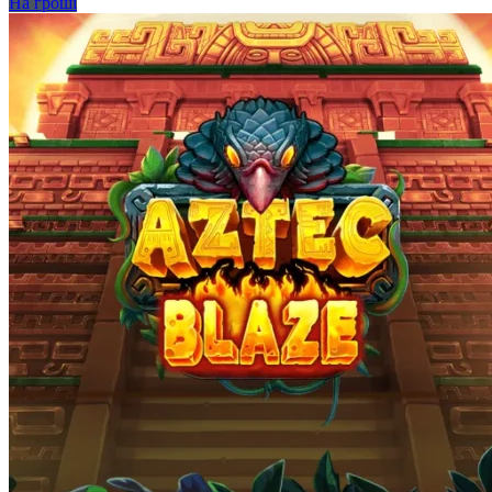
На грошi