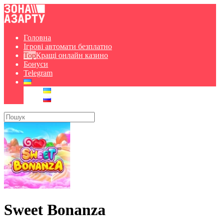
Головна
Ігрові автомати безплатно
Кращі онлайн казино
Бонуси
Telegram
Sweet Bonanza