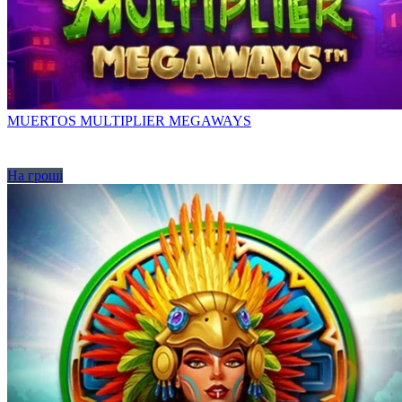
MUERTOS MULTIPLIER MEGAWAYS
На грошi