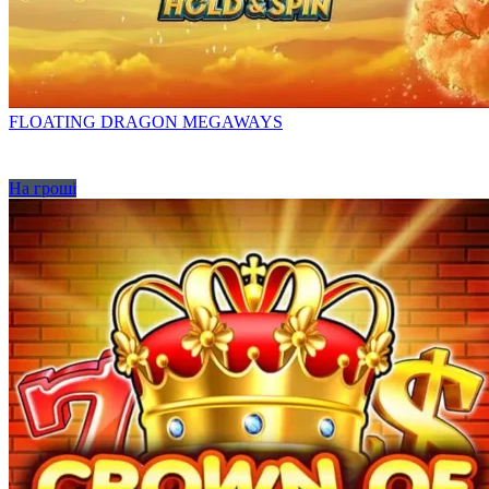
FLOATING DRAGON MEGAWAYS
На грошi