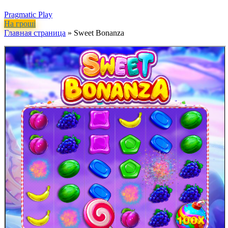
Pragmatic Play
На грошi
Главная страница
»
Sweet Bonanza