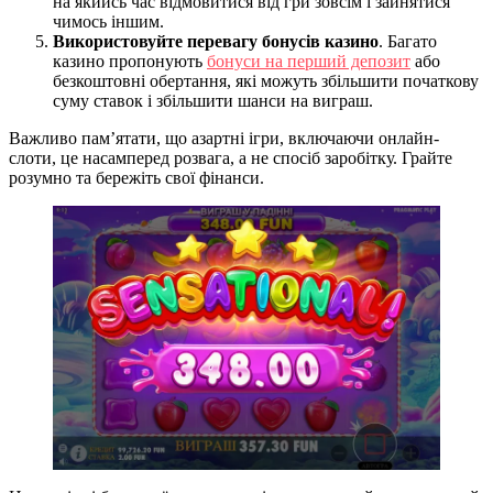
на якийсь час відмовитися від гри зовсім і зайнятися
чимось іншим.
Використовуйте перевагу бонусів казино
. Багато
казино пропонують
бонуси на перший депозит
або
безкоштовні обертання, які можуть збільшити початкову
суму ставок і збільшити шанси на виграш.
Важливо пам’ятати, що азартні ігри, включаючи онлайн-
слоти, це насамперед розвага, а не спосіб заробітку. Грайте
розумно та бережіть свої фінанси.