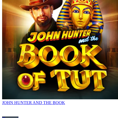
JOHN HUNTER AND THE BOOK