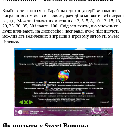
Бомби залишаються на барабанах до кінця серії випадання
виграшних символів в ігровому раунді та множить всі виграші
раунду. Можливі значення множника: 2, 3, 5, 8, 10, 12, 15, 18,
20, 25, 30, 35, 50 і навіть 100! Слід зазначити, що множники
дуже впливають на дисперсію і насправді дуже підвищують
можливість величезних виграшів в ігровому автоматі Sweet
Bonanza.
Як виграти у Sweet Bonanza