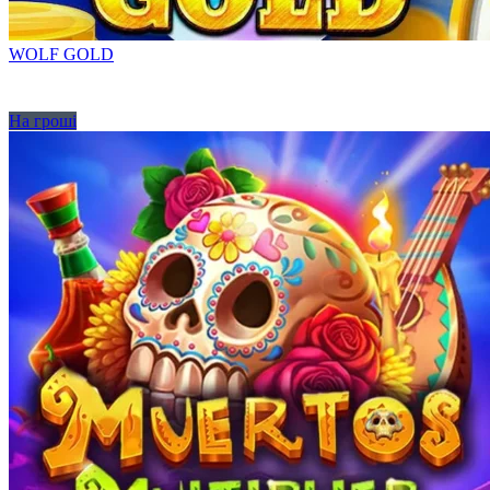
WOLF GOLD
На грошi