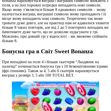
Bonanza нараховується виграш і виграшні символи зникають з
поля, а на їхні порожні осередки випадають нові символи.
Якщо знову з’являється більше 8 однакових символів – знову
налічується виграш, виграшні символи знову пропадають і їх
місце знову випадають нові символи. Теоретично так може
тривати дуже довго, але на практиці нам не вдавалося зловити
більше 8 таких повторів, але від 2 до 5 повторних випадань ви
бачитимете дуже часто, що не дозволяє нудьгувати у грі.
Можливо, при довшій грі у відеослоті – ми зможемо спіймати
більше 8.
Бонусна гра в Світ Sweet Bonanza
При випадінні на поле 4 і більше скаттерів “Льодяник на
паличці” починається бонусна гра з 10 безкоштовними іграми
(фрі спинами). Також за 4, 5 або 6 скатерів нараховується
виграш у розмірі 3, 5 або 100 TOTAL BET.