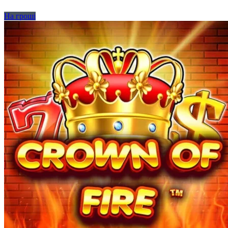
На грошi