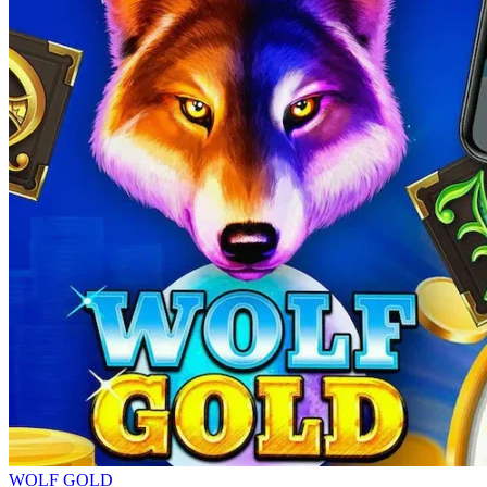
WOLF GOLD