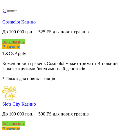
Cosmolot Казино
До 100 000 грн. + 525 FS для нових гравців
Інформація
В казино
T&Cs Apply
Кожен новий гравець Cosmolot може отримати Вітальний
Пакет з крутими бонусами на 6 депозитів.
*Тільки для нових гравців
Slots City Казино
До 100 000 грн. + 500 FS для нових гравців
Інформація
В казино