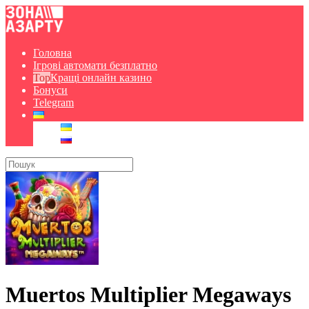
Головна
Ігрові автомати безплатно
Кращі онлайн казино
Бонуси
Telegram
Muertos Multiplier Megaways