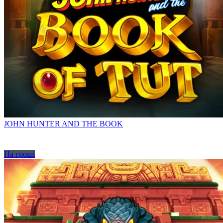
JOHN HUNTER AND THE BOOK
На грошi