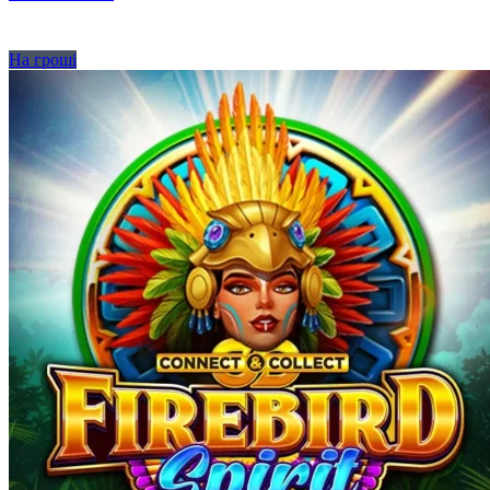
На грошi