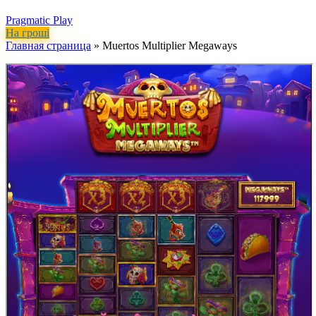
Pragmatic Play
На грошi
Главная страница
»
Muertos Multiplier Megaways