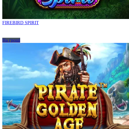
FIREBIRD SPIRIT
На грошi