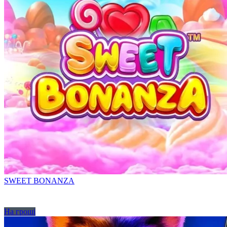
SWEET BONANZA
На грошi