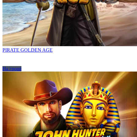
PIRATE GOLDEN AGE
На грошi