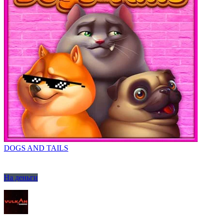
DOGS AND TAILS
На деньги