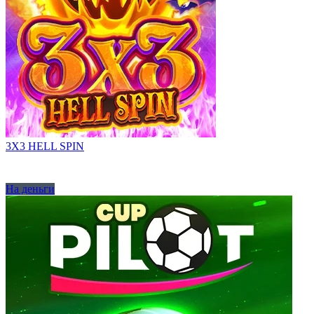
3X3 HELL SPIN
На деньги