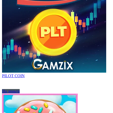
PILOT COIN
На деньги