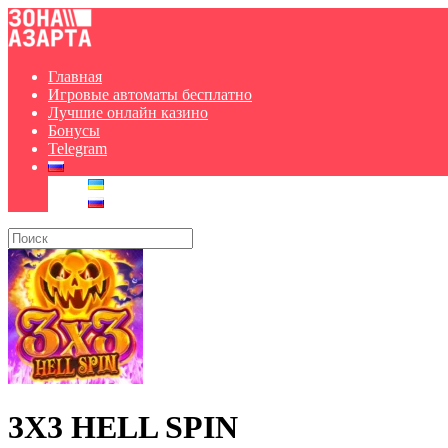
Главная
Игровые автоматы бесплатно
Лучшие онлайн казино
Бонусы
Telegram
3X3 HELL SPIN