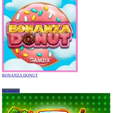
BONANZA DONUT
На деньги