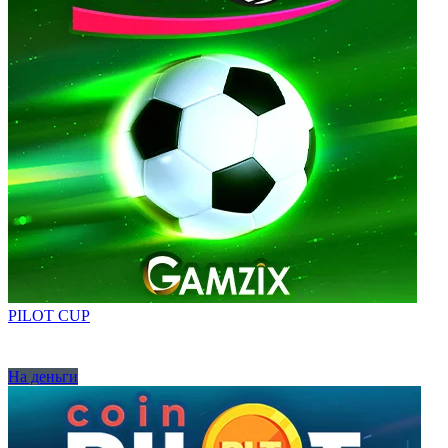
PILOT CUP
На деньги