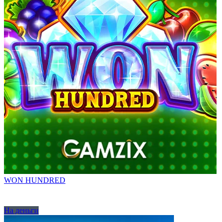
WON HUNDRED
На деньги