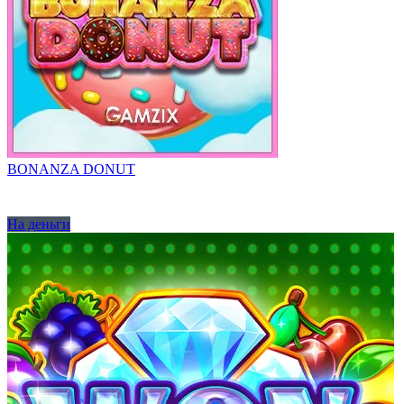
BONANZA DONUT
На деньги