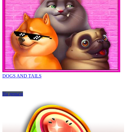
DOGS AND TAILS
На деньги