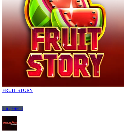
FRUIT STORY
На деньги