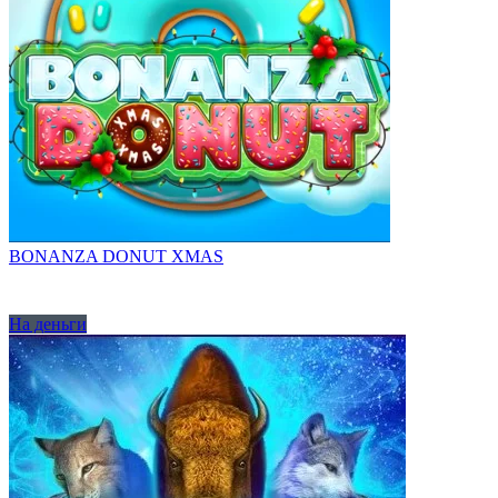
BONANZA DONUT XMAS
На деньги