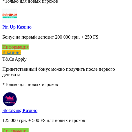
*Только для новых игроков
Pin Up Казино
Бонус на первый депозит 200 000 грн. + 250 FS
Информация
В казино
T&Cs Apply
Приветственный бонус можно получить после первого
депозита
*Только для новых игроков
SlotoKing Казино
125 000 грн. + 500 FS для новых игроков
Информация