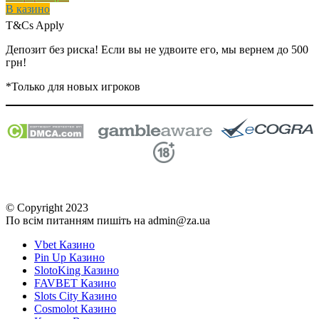
В казино
T&Cs Apply
Депозит без риска! Если вы не удвоите его, мы вернем до 500
грн!
*Только для новых игроков
© Copyright 2023
По всім питанням пишіть на
admin@za.ua
Vbet Казино
Pin Up Казино
SlotoKing Казино
FAVBET Казино
Slots City Казино
Cosmolot Казино