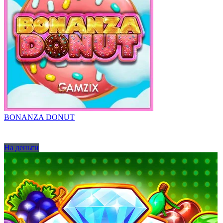
BONANZA DONUT
На деньги