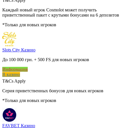
T&Cs Apply
Каждый новый игрок Cosmolot может получить
приветственный пакет с крутыми бонусами на 6 депозитов
*Только для новых игроков
Slots City Казино
До 100 000 грн. + 500 FS для новых игроков
Информация
В казино
T&Cs Apply
Серия приветственных бонусов для новых игроков
*Только для новых игроков
FAVBET Казино