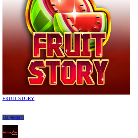
FRUIT STORY
На деньги