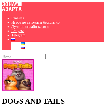
Главная
Игровые автоматы бесплатно
Лучшие онлайн казино
Бонусы
Telegram
DOGS AND TAILS