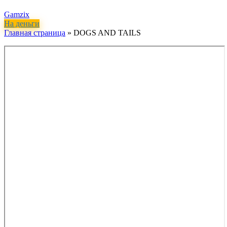
Gamzix
На деньги
Главная страница
»
DOGS AND TAILS