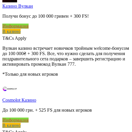
Казино Вулкан
Получи бонус до 100 000 гривен + 300 FS!
Информация
В казино
T&Cs Apply
Вулкан казино встречает новичков тройным welcome-бонусом
до 100 000₴ + 300 FS. Все, что нужно сделать для получения
поздравительного сета подарков – завершить регистрацию и
активировать промокод Вулкан 777.
*Только для новых игроков
Cosmolot Казино
До 100 000 грн. + 525 FS для новых игроков
Информация
В казино