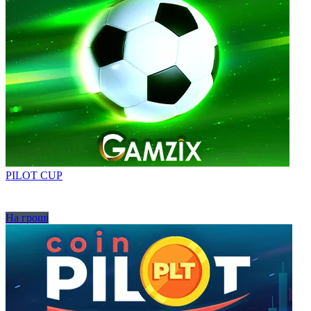
PILOT CUP
На грошi