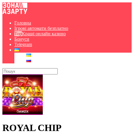
Головна
Ігрові автомати безплатно
Кращі онлайн казино
Бонуси
Telegram
ROYAL CHIP