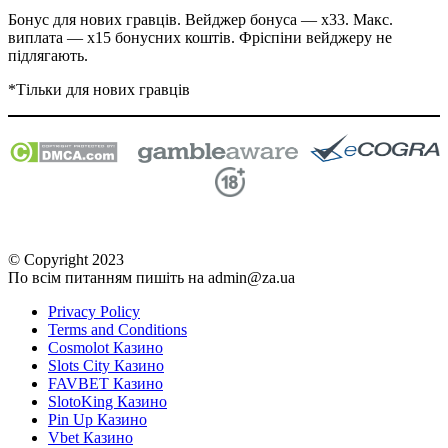
Бонус для нових гравців. Вейджер бонуса — х33. Макс.
виплата — х15 бонусних коштів. Фріспіни вейджеру не
підлягають.
*Тільки для нових гравців
© Copyright 2023
По всім питанням пишіть на
admin@za.ua
Privacy Policy
Terms and Conditions
Cosmolot Казино
Slots City Казино
FAVBET Казино
SlotoKing Казино
Pin Up Казино
Vbet Казино