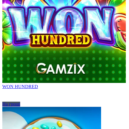
WON HUNDRED
На грошi