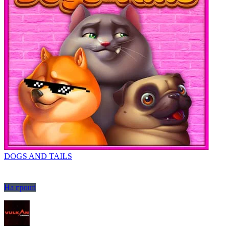
DOGS AND TAILS
На грошi