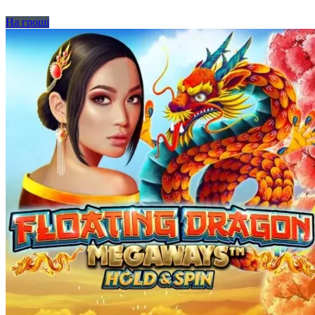
На грошi