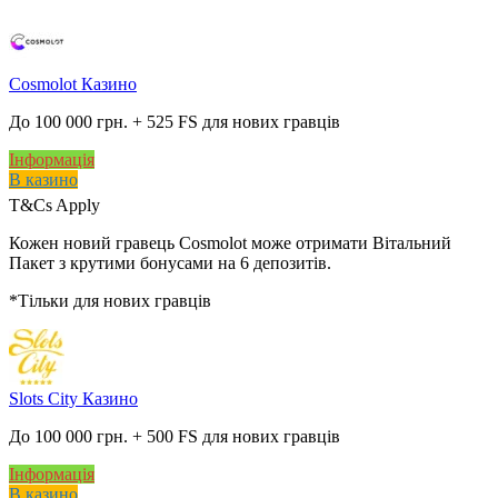
Cosmolot Казино
До 100 000 грн. + 525 FS для нових гравців
Інформація
В казино
T&Cs Apply
Кожен новий гравець Cosmolot може отримати Вітальний
Пакет з крутими бонусами на 6 депозитів.
*Тільки для нових гравців
Slots City Казино
До 100 000 грн. + 500 FS для нових гравців
Інформація
В казино