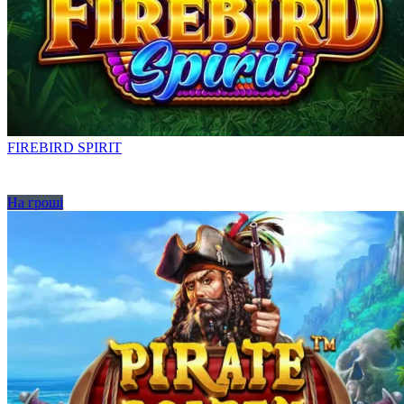
FIREBIRD SPIRIT
На грошi