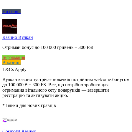
На грошi
Казино Вулкан
Отримай бонус до 100 000 гривень + 300 FS!
Інформація
В казино
T&Cs Apply
Вулкан казино зустрічає новачків потрійним welcome-бонусом
до 100 000 ₴ + 300 FS. Все, що потрібно зробити для
отримання вітального сету подарунків — завершити
реєстрацію та активувати акцію.
*Тільки для нових гравців
Cosmolot Казино