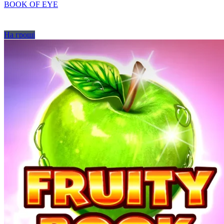
BOOK OF EYE
На грошi