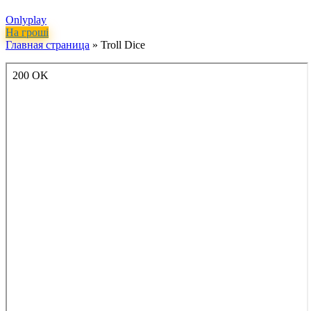
Onlyplay
На грошi
Главная страница
»
Troll Dice