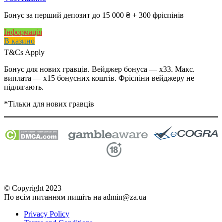
Бонус за перший депозит до 15 000 ₴ + 300 фріспінів
Інформація
В казино
T&Cs Apply
Бонус для нових гравців. Вейджер бонуса — х33. Макс.
виплата — х15 бонусних коштів. Фріспіни вейджеру не
підлягають.
*Тільки для нових гравців
© Copyright 2023
По всім питанням пишіть на
admin@za.ua
Privacy Policy