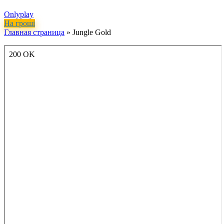
Onlyplay
На грошi
Главная страница
»
Jungle Gold