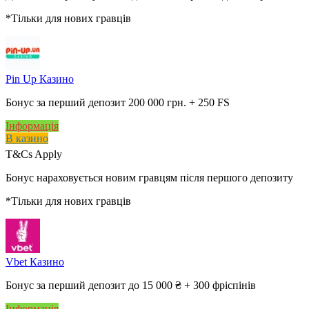
*Тільки для нових гравців
Pin Up Казино
Бонус за перший депозит 200 000 грн. + 250 FS
Інформація
В казино
T&Cs Apply
Бонус нараховується новим гравцям після першого депозиту
*Тільки для нових гравців
Vbet Казино
Бонус за перший депозит до 15 000 ₴ + 300 фріспінів
Інформація