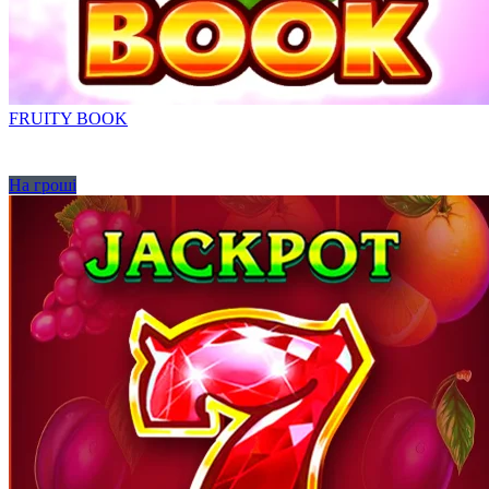
FRUITY BOOK
На грошi