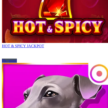
HOT & SPICY JACKPOT
На грошi