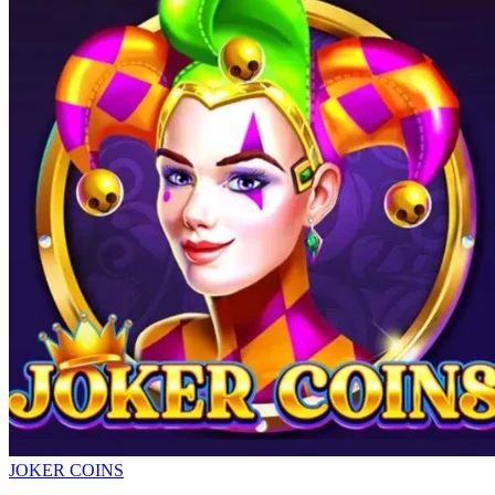
JOKER COINS