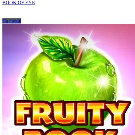
BOOK OF EYE
На грошi