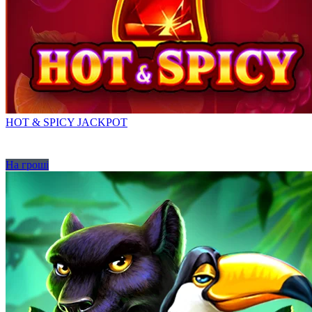
HOT & SPICY JACKPOT
На грошi