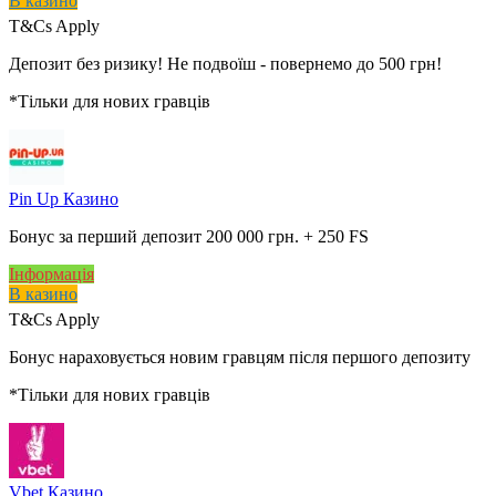
В казино
T&Cs Apply
Депозит без ризику! Не подвоїш - повернемо до 500 грн!
*Тільки для нових гравців
Pin Up Казино
Бонус за перший депозит 200 000 грн. + 250 FS
Інформація
В казино
T&Cs Apply
Бонус нараховується новим гравцям після першого депозиту
*Тільки для нових гравців
Vbet Казино