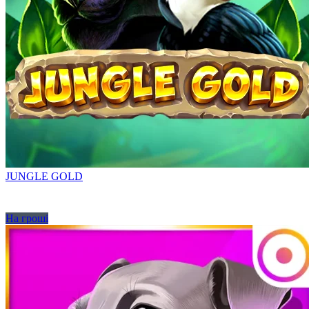
JUNGLE GOLD
На грошi