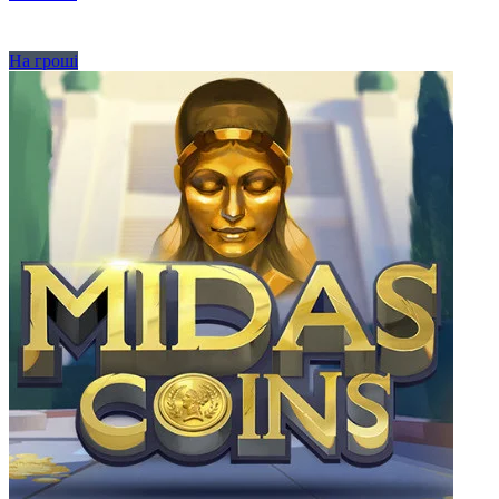
На грошi