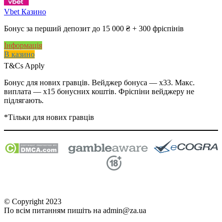
Vbet Казино
Бонус за перший депозит до 15 000 ₴ + 300 фріспінів
Інформація
В казино
T&Cs Apply
Бонус для нових гравців. Вейджер бонуса — х33. Макс.
виплата — х15 бонусних коштів. Фріспіни вейджеру не
підлягають.
*Тільки для нових гравців
© Copyright 2023
По всім питанням пишіть на
admin@za.ua