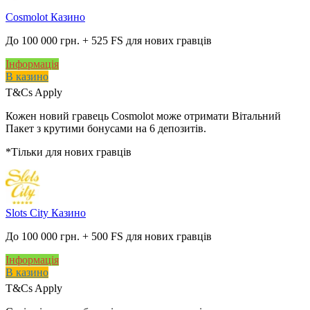
Cosmolot Казино
До 100 000 грн. + 525 FS для нових гравців
Інформація
В казино
T&Cs Apply
Кожен новий гравець Cosmolot може отримати Вітальний
Пакет з крутими бонусами на 6 депозитів.
*Тільки для нових гравців
Slots City Казино
До 100 000 грн. + 500 FS для нових гравців
Інформація
В казино
T&Cs Apply