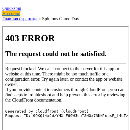
Quickspin
На грошi
Главная страница
»
Spinions Game Day