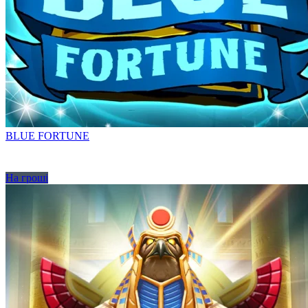
BLUE FORTUNE
На грошi