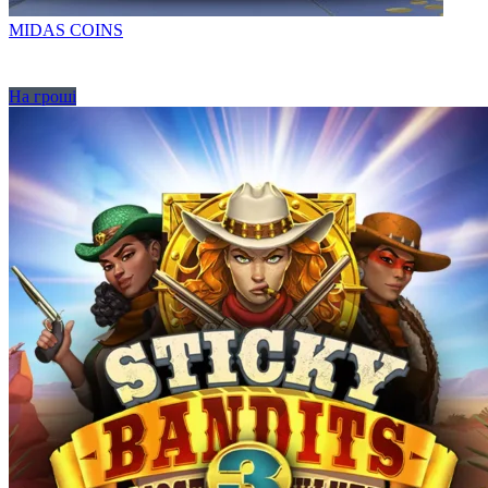
MIDAS COINS
На грошi