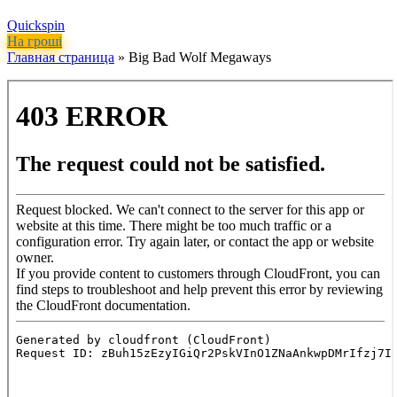
Quickspin
На грошi
Главная страница
»
Big Bad Wolf Megaways