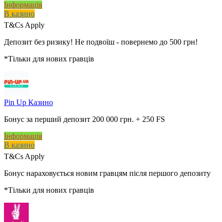
Інформація
В казино
T&Cs Apply
Депозит без ризику! Не подвоїш - повернемо до 500 грн!
*Тільки для нових гравців
Pin Up Казино
Бонус за перший депозит 200 000 грн. + 250 FS
Інформація
В казино
T&Cs Apply
Бонус нараховується новим гравцям після першого депозиту
*Тільки для нових гравців