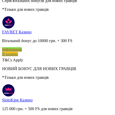
Серія вітальних бонусів для нових гравців
*Тільки для нових гравців
FAVBET Казино
Вітальний бонус до 10000 грн. + 300 FS
Інформація
В казино
T&Cs Apply
НОВИЙ БОНУС ДЛЯ НОВИХ ГРАВЦІВ
*Тільки для нових гравців
SlotoKing Казино
125 000 грн. + 500 FS для нових гравців