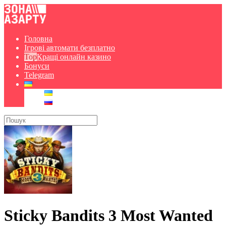
Головна
Ігрові автомати безплатно
Кращі онлайн казино
Бонуси
Telegram
Sticky Bandits 3 Most Wanted