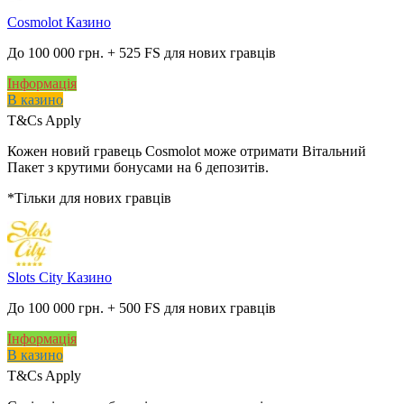
Cosmolot Казино
До 100 000 грн. + 525 FS для нових гравців
Інформація
В казино
T&Cs Apply
Кожен новий гравець Cosmolot може отримати Вітальний
Пакет з крутими бонусами на 6 депозитів.
*Тільки для нових гравців
Slots City Казино
До 100 000 грн. + 500 FS для нових гравців
Інформація
В казино
T&Cs Apply