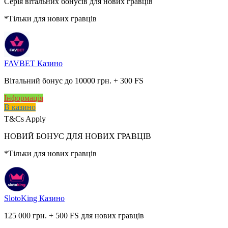
Серія вітальних бонусів для нових гравців
*Тільки для нових гравців
FAVBET Казино
Вітальний бонус до 10000 грн. + 300 FS
Інформація
В казино
T&Cs Apply
НОВИЙ БОНУС ДЛЯ НОВИХ ГРАВЦІВ
*Тільки для нових гравців
SlotoKing Казино
125 000 грн. + 500 FS для нових гравців