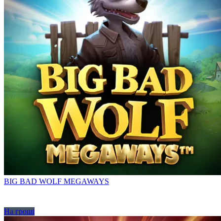
BIG BAD WOLF MEGAWAYS
На грошi