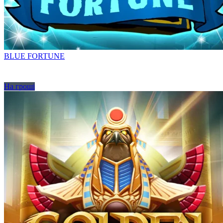
BLUE FORTUNE
На грошi