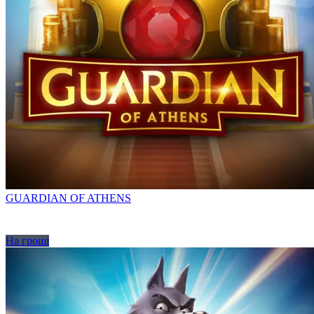
GUARDIAN OF ATHENS
На грошi