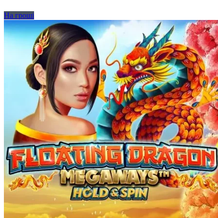
На грошi