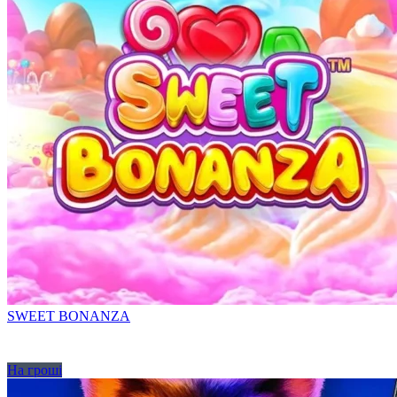
SWEET BONANZA
На грошi