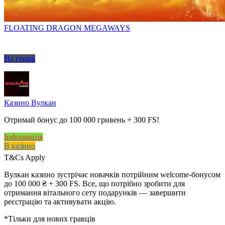
FLOATING DRAGON MEGAWAYS
На грошi
Казино Вулкан
Отримай бонус до 100 000 гривень + 300 FS!
Інформація
В казино
T&Cs Apply
Вулкан казино зустрічає новачків потрійним welcome-бонусом
до 100 000 ₴ + 300 FS. Все, що потрібно зробити для
отримання вітального сету подарунків — завершити
реєстрацію та активувати акцію.
*Тільки для нових гравців