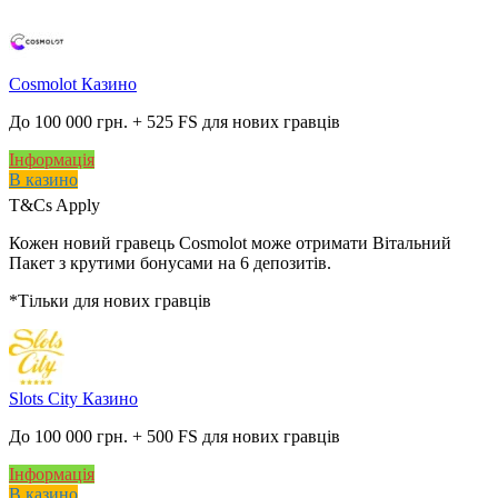
Cosmolot Казино
До 100 000 грн. + 525 FS для нових гравців
Інформація
В казино
T&Cs Apply
Кожен новий гравець Cosmolot може отримати Вітальний
Пакет з крутими бонусами на 6 депозитів.
*Тільки для нових гравців
Slots City Казино
До 100 000 грн. + 500 FS для нових гравців
Інформація
В казино